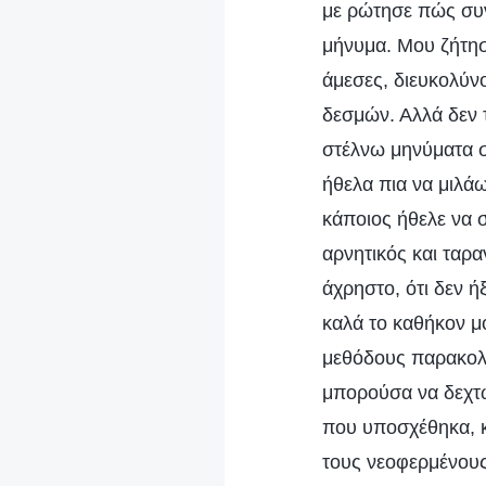
με ρώτησε πώς συν
μήνυμα. Μου ζήτησ
άμεσες, διευκολύν
δεσμών. Αλλά δεν τ
στέλνω μηνύματα σ
ήθελα πια να μιλά
κάποιος ήθελε να 
αρνητικός και ταρ
άχρηστο, ότι δεν 
καλά το καθήκον μο
μεθόδους παρακολο
μπορούσα να δεχτώ
που υποσχέθηκα, κ
τους νεοφερμένους