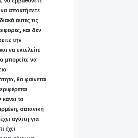
ά, να εμβαθύνετε
ι να αποκτήσετε
διακά αυτές τις
ιφορές, και δεν
ρείτε την
αι να εκτελείτε
θα μπορείτε να
εια-
τητα, θα φαίνεται
εριφέρεται
 κάνει το
αρμένη, σατανική
έχει αγάπη για
ι έχει