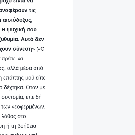
ροχο είναι να
 αναφέρουν τις
ι αισιόδοξος,
. Η ψυχική σου
ξυθυμία. Αυτό δεν
έχουν σύνεση
»
(«Ο
α πρέπει να
νας, αλλά μέσα από
η επόπτης μού είπε
ο δέχτηκα. Όταν με
συντομία, επειδή
α των νεοφερμένων.
α λάθος στο
ψη ή τη βοήθεια