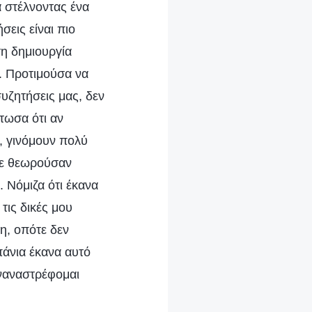
 στέλνοντας ένα
εις είναι πιο
η δημιουργία
η. Προτιμούσα να
υζητήσεις μας, δεν
τωσα ότι αν
, γινόμουν πολύ
 με θεωρούσαν
 Νόμιζα ότι έκανα
τις δικές μου
η, οπότε δεν
άνια έκανα αυτό
υναναστρέφομαι