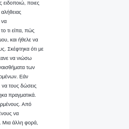
ς ειδοποιώ, ποιες
 αλήθειας
 να
το τι είπα, πώς
ου, και ήθελε να
ς. Σκέφτηκα ότι με
κανε να νιώσω
υναισθήματα των
ερμένων. Εάν
 να τους δώσεις
τηκα πραγματικά.
ερμένους. Από
ένους να
. Μια άλλη φορά,