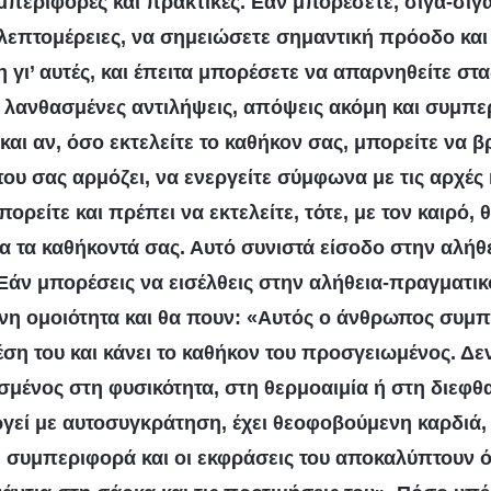
υμπεριφορές και πρακτικές. Εάν μπορέσετε, σιγά-σιγ
ς λεπτομέρειες, να σημειώσετε σημαντική πρόοδο κα
γι’ αυτές, και έπειτα μπορέσετε να απαρνηθείτε στα
ις λανθασμένες αντιλήψεις, απόψεις ακόμη και συμπερ
και αν, όσο εκτελείτε το καθήκον σας, μπορείτε να β
ου σας αρμόζει, να ενεργείτε σύμφωνα με τις αρχές κ
ορείτε και πρέπει να εκτελείτε, τότε, με τον καιρό, 
ρα τα καθήκοντά σας. Αυτό συνιστά είσοδο στην αλήθ
Εάν μπορέσεις να εισέλθεις στην αλήθεια-πραγματικό
ινη ομοιότητα και θα πουν: «Αυτός ο άνθρωπος συμπ
ση του και κάνει το καθήκον του προσγειωμένος. Δεν
σμένος στη φυσικότητα, στη θερμοαιμία ή στη διεφθ
ργεί με αυτοσυγκράτηση, έχει θεοφοβούμενη καρδιά, 
 η συμπεριφορά και οι εκφράσεις του αποκαλύπτουν ότ