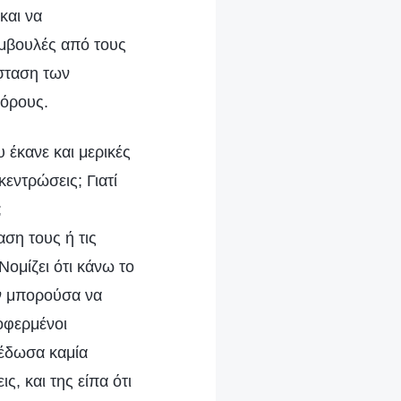
και να
υμβουλές από τους
άσταση των
 όρους.
 έκανε και μερικές
εντρώσεις; Γιατί
;
ση τους ή τις
Νομίζει ότι κάνω το
εν μπορούσα να
οφερμένοι
 έδωσα καμία
, και της είπα ότι