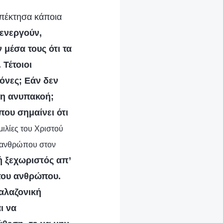
απέκτησα κάποια
ενεργούν,
 μέσα τους ότι τα
 Τέτοιοι
ζόνες; Εάν δεν
α η ανυπακοή;
που σημαίνει ότι
μιλίες του Χριστού
υ ανθρώπου στον
 ή ξεχωριστός απ’
 του ανθρώπου.
 αλαζονική
ι να