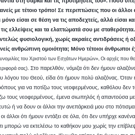
άντια στη σάρκα και τις προτιμήσεις του». Πόσο υπέ
ανείς με τέτοιο τρόπο! Σε περιπτώσεις που οι άλλοι
ι μόνο είσαι σε θέση να τις αποδεχτείς, αλλά είσαι κα
 τις ελλείψεις και τα ελαττώματά σου με σταθερότητα
εντελώς φυσιολογική, χωρίς ακραίες αντιδράσεις ή ο
 κανείς ανθρώπινη ομοιότητα; Μόνο τέτοιοι άνθρωποι 
 συνομιλίες του Χριστού των Εσχάτων Ημερών», Οι αρχές που θ
. Στο παρελθόν, νόμιζα ότι δεν ήμουν αλαζό
εριφορά σας)
ου λόγου του Θεού, είδα ότι ήμουν πολύ αλαζόνας. Όταν 
ρόπους για να ποτίζω τους νεοφερμένους, καθόλου δεν τ
ω τους νεοφερμένους, έμενα σιωπηλός ή απαντούσα με 
λευτώ ή να δουν οι άλλοι την ανεπάρκειά μου στο πότισμ
ι άλλοι ότι ήμουν εντάξει σε όλα, ότι δεν υπήρχε κανέν
ότι μπορώ να εκτελέσω το καθήκον μου χωρίς την επίβλε