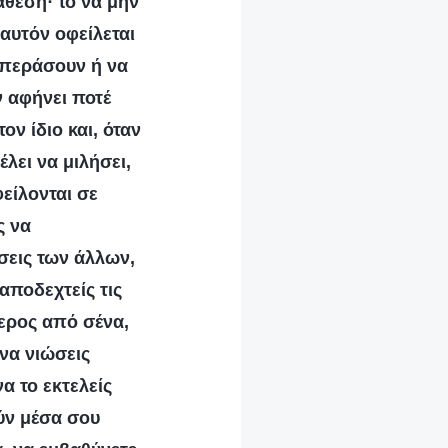
ιάθεση· το να μην
 αυτόν οφείλεται
σπεράσουν ή να
ν αφήνει ποτέ
ον ίδιο και, όταν
έλει να μιλήσει,
είλονται σε
ς να
σεις των άλλων,
 αποδεχτείς τις
τερος από σένα,
 να νιώσεις
α το εκτελείς
ούν μέσα σου