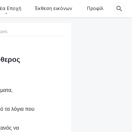
έα Εποχή
Έκθεση εικόνων
Προφίλ
ερος
ύθερος
γματα,
ό τα λόγια που
κανός να