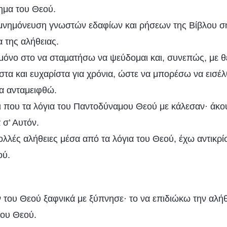
ημα του Θεού.
μνημόνευση γνωστών εδαφίων και ρήσεων της Βίβλου σή
 της αλήθειας.
όνο στο να σταματήσω να ψεύδομαι και, συνεπώς, με θ
α και ευχαρίστα για χρόνια, ώστε να μπορέσω να εισέλ
α ανταμειφθώ.
ι που τα λόγια του Παντοδύναμου Θεού με κάλεσαν· άκ
 σ’ Αυτόν.
λλές αλήθειες μέσα από τα λόγια του Θεού, έχω αντικρί
ού.
 του Θεού ξαφνικά με ξύπνησε· το να επιδιώκω την αλήθ
του Θεού.