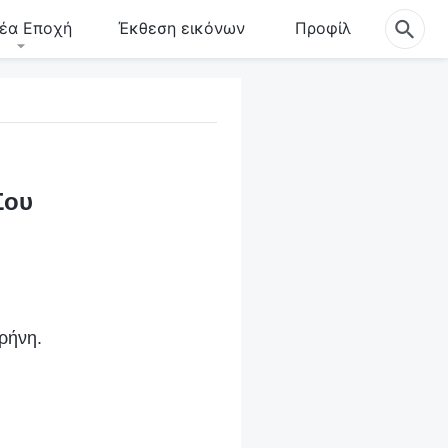
έα Εποχή
Έκθεση εικόνων
Προφίλ
Σου
ιρήνη.