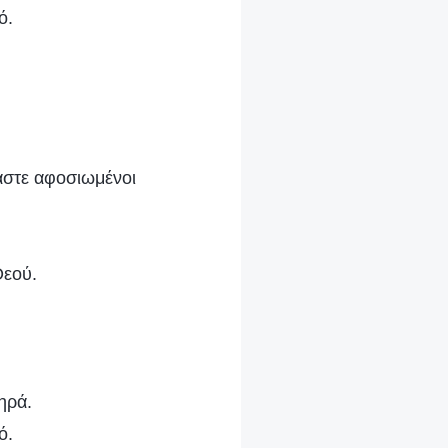
ό.
αστε αφοσιωμένοι
Θεού.
ηρά.
ό.