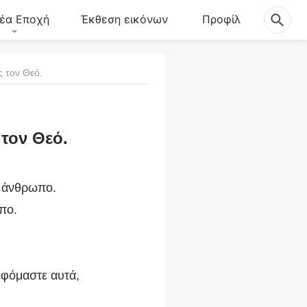
έα Εποχή
Έκθεση εικόνων
Προφίλ
 τον Θεό.
τον Θεό.
ν άνθρωπο.
πο.
εφόμαστε αυτά,