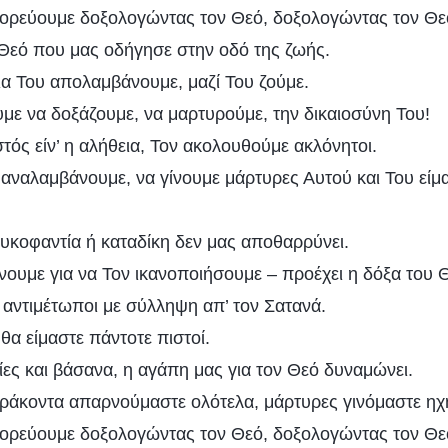
ορεύουμε δοξολογώντας τον Θεό, δοξολογώντας τον Θε
Θεό που μας οδήγησε στην οδό της ζωής.
ια Του απολαμβάνουμε, μαζί Του ζούμε.
με να δοξάζουμε, να μαρτυρούμε, την δικαιοσύνη Του!
τός είν’ η αλήθεια, Τον ακολουθούμε ακλόνητοι.
αναλαμβάνουμε, να γίνουμε μάρτυρες Αυτού και Του είμ
συκοφαντία ή καταδίκη δεν μας αποθαρρύνει.
νουμε για να Τον ικανοποιήσουμε – προέχει η δόξα του 
αντιμέτωποι με σύλληψη απ’ τον Σατανά.
 θα είμαστε πάντοτε πιστοί.
ες και βάσανα, η αγάπη μας για τον Θεό δυναμώνει.
δράκοντα απαρνούμαστε ολότελα, μάρτυρες γινόμαστε ηχ
ορεύουμε δοξολογώντας τον Θεό, δοξολογώντας τον Θε