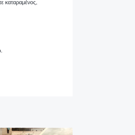
τε καταραμένος,
.