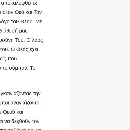
ι αποκαλυφθεί εξ
 στον Θεό και Τον
λόγο του Θεού. Με
 διάθεσή μας
ιοσύνη Του. Ο λαός
του. Ο Θεός έχει
είς που
ο το σύμπαν: Το
γκαινιάζοντας την
ωποι αναγκάζονται
υ Θεού και
αι να δεχθούν τον