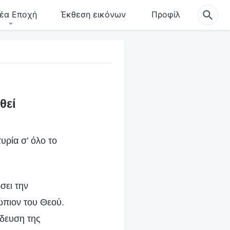
έα Εποχή
Έκθεση εικόνων
Προφίλ
θεί
ρία σ’ όλο το
σει την
ώπιον του Θεού.
ίδευση της