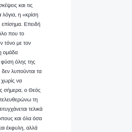
κέψεις και τις
 λόγια, η «κρίση
ι επίσημα. Επειδή
όλο που το
ν τόνο με τον
νη ομάδα
 φύση όλης της
 δεν λυπούνται τα
 χωρίς να
ης σήμερα, ο Θεός
απελευθερώνω τη
τυγχάνεται τελικά
ώπους και όλα όσα
και έκφυλη, αλλά