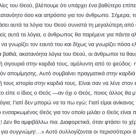
ιλίες του Θεού, βλέπουμε ότι υπάρχει ένα βαθύτερο επίπ
κατανόητο όσο και απρόσιτο για τον άνθρωπο. Σήμερα, το
ει αυτά τα λόγια του Θεού συνιστά τη μεγαλύτερη από ό
είς αυτά τα λόγια, ο άνθρωπος θα παρέμενε για πάντα α
να γνωρίζει τον εαυτό του και δίχως να γνωρίζει πόσα ε
 βαθιά, ακατανόητα λόγια του Θεού, οι άνθρωποι τα θαυ
 σιγουριά στην καρδιά τους, αμόλυντη από το ψεύδος· η
οϊόν απομίμησης. Αυτό συμβαίνει πραγματικά στην καρδ
ή τους ιστορία στην καρδιά τους. Είναι σαν να λένε στον 
το είπε ο ίδιος ο Θεός —αν όχι ο Θεός, ποιος άλλος θα
όγια; Γιατί δεν μπορώ να τα πω εγώ; Γιατί είμαι ανίκανος
 ο ενσαρκωμένος Θεός για τον οποίο μιλάει ο Θεός είναι 
ός! Δεν θα αμφιβάλλω πια. Διαφορετικά, όταν φτάσει το χέ
ά για συγγνώμη!…» Αυτό συλλογίζονται οι περισσότεροι 