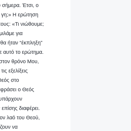
 σήμερα. Έτσι, ο
η γη;» Η ερώτηση
ους: «Τι νιώθουμε;
ιλάμε για
 θα ήταν “έκπληξη”
ε αυτό το ερώτημα.
 στον θρόνο Μου,
ις εξελίξεις
 Θεός στο
εκφράσει ο Θεός
 υπάρχουν
 επίσης διαφέρει.
τον λαό του Θεού,
ίζουν να