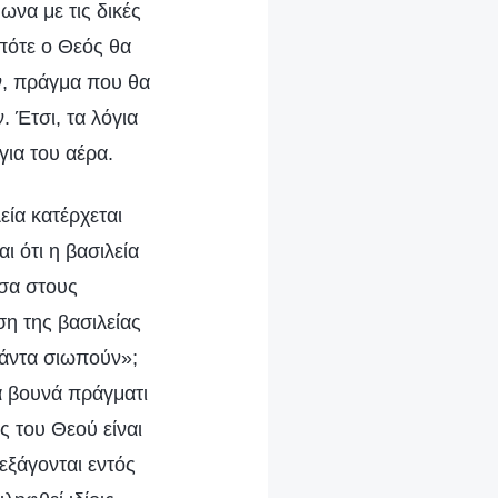
να με τις δικές
οπότε ο Θεός θα
ν, πράγμα που θα
. Έτσι, τα λόγια
ια του αέρα.
εία κατέρχεται
 ότι η βασιλεία
εσα στους
η της βασιλείας
 πάντα σιωπούν»;
ά βουνά πράγματι
ς του Θεού είναι
εξάγονται εντός