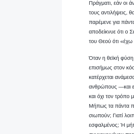
Πράγματι, εάν οι 
τους αντιλήψεις, θ
παρέμενε για πάντ
αποδείκνυε ότι ο Σ
του Θεού ότι «έχω
Όταν η θεϊκή φύση 
επισήμως στον κόσ
κατέρχεται ανάμεσα
ανθρώπους —και επ
και όχι τον τρόπο 
Μήπως τα πάντα πα
σιωπούν; Γιατί λοι
εσφαλμένος; Ή μήπ