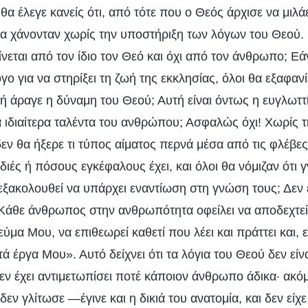
θα έλεγε κανείς ότι, από τότε που ο Θεός άρχισε να μιλά
α χάνονταν χωρίς την υποστήριξη των λόγων του Θεού. Γι
ίνεται από τον ίδιο τον Θεό και όχι από τον άνθρωπο; Ε
ο για να στηρίξει τη ζωή της εκκλησίας, όλοι θα εξαφαν
υτή άραγε η δύναμη του Θεού; Αυτή είναι όντως η ευγλωτ
α ιδιαίτερα ταλέντα του ανθρώπου; Ασφαλώς όχι! Χωρίς τ
δεν θα ήξερε τι τύπος αίματος περνά μέσα από τις φλέβες
ιές ή πόσους εγκέφαλους έχει, και όλοι θα νόμιζαν ότι 
εξακολουθεί να υπάρχει εναντίωση στη γνώση τους; Δεν ε
«Κάθε άνθρωπος στην ανθρωπότητα οφείλει να αποδεχτεί 
εύμα Μου, να επιθεωρεί καθετί που λέει και πράττει και, 
τά έργα Μου». Αυτό δείχνει ότι τα λόγια του Θεού δεν είν
ν έχει αντιμετωπίσει ποτέ κάποιον άνθρωπο άδικα· ακόμ
 δεν γλίτωσε —έγινε και η δικιά του ανατομία, και δεν εί