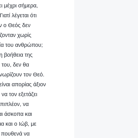
ει μέχρι σήμερα,
ατί λέγεται ότι
άν ο Θεός δεν
ίζονταν χωρίς
τία του ανθρώπου;
η βοήθεια της
 του, δεν θα
γνωρίζουν τον Θεό.
ίναι απορίας άξιον
να τον εξετάζει
επιπλέον, να
αι άσκοπα και
α και ο Ιώβ, με
χε πουθενά να