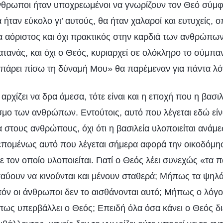
άνθρωποι ήταν υποχρεωμένοι να γνωρίζουν τον Θεό σύμφω
α ήταν εύκολο γι’ αυτούς, θα ήταν χαλαροί και ευτυχείς, 
α αόριστος και όχι πρακτικός στην καρδιά των ανθρώπω
ατανάς, και όχι ο Θεός, κυριαρχεί σε ολόκληρο το σύμπαν
 πάρει πίσω τη δύναμή Μου» θα παρέμεναν για πάντα λόγ
αρχίζει να δρα άμεσα, τότε είναι και η εποχή που η βασιλ
μο των ανθρώπων. Εντούτοις, αυτό που λέγεται εδώ είναι
 στους ανθρώπους, όχι ότι η βασιλεία υλοποιείται ανάμ
ομένως αυτό που λέγεται σήμερα αφορά την οικοδόμησ
με τον οποίο υλοποιείται. Γιατί ο Θεός λέει συνεχώς «τα
ύουν να κινούνται και μένουν σταθερά; Μήπως τα ψηλ
πόν οι άνθρωποι δεν το αισθάνονται αυτό; Μήπως ο λόγο
ως υπερβάλλει ο Θεός; Επειδή όλα όσα κάνει ο Θεός δι