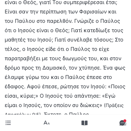
είναι ο Θεός, γιατί Του συμπεριφέρεσαι έτσι;
Είναι σαν την περίπτωση των Φαρισαίων και
του Παύλου στο παρελθόν. Γνώριζε ο Παύλος
ότι ο Ιησούς είναι ο Θεός; Γιατί κατεδίωξε τους
μαθητές του Ιησού; Γιατί συνέλαβε τόσους; Στο
τέλος, ο Ιησούς είδε ότι ο Παύλος το είχε
παρατραβήξει με τους διωγμούς του, και στον
δρόμο προς τη Δαμασκό, τον χτύπησε. Ένα φως
έλαμψε γύρω του και ο Παύλος έπεσε στο
έδαφος. Αφού έπεσε, ρώτησε τον Ιησού: «Ποιος
είσαι, κύριε;» Ο Ιησούς τού απάντησε: «Εγώ
είμαι ο Ιησούς, τον οποίον συ διώκεις»
(Πράξεις
. Έκτοτε, ο Παύλος
Αποστόλων 9:5)
καθυποτασσόταν πολύ περισσότερο. Αν ο