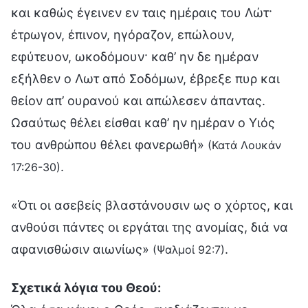
και καθώς έγεινεν εν ταις ημέραις του Λώτ·
έτρωγον, έπινον, ηγόραζον, επώλουν,
εφύτευον, ωκοδόμουν· καθ’ ην δε ημέραν
εξήλθεν ο Λωτ από Σοδόμων, έβρεξε πυρ και
θείον απ’ ουρανού και απώλεσεν άπαντας.
Ωσαύτως θέλει είσθαι καθ’ ην ημέραν ο Υιός
του ανθρώπου θέλει φανερωθή»
(Κατά Λουκάν
.
17:26-30)
«Ότι οι ασεβείς βλαστάνουσιν ως ο χόρτος, και
ανθούσι πάντες οι εργάται της ανομίας, διά να
αφανισθώσιν αιωνίως»
.
(Ψαλμοί 92:7)
Σχετικά λόγια του Θεού: