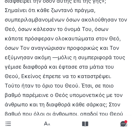
διαφθείρει την οδόν αυτής επί της γης»;
Σημαίνει ότι κάθε ζωντανό πράγμα,
συμπεριλαμβανομένων όσων ακολούθησαν τον
Θεό, όσων κάλεσαν το όνομά Του, όσων
κάποτε πρόσφεραν ολοκαυτώματα στον Θεό,
όσων Τον αναγνώρισαν προφορικώς και Τον
εξύμνησαν ακόμη —μόλις η συμπεριφορά τους
γέμισε διαφθορά και έφτασε στα μάτια του
Θεού, Εκείνος έπρεπε να το καταστρέψει.
Τούτο ήταν το όριο του Θεού. Έτσι, σε ποιο
βαθμό παρέμεινε ο Θεός υπομονετικός με τον
άνθρωπο και τη διαφθορά κάθε σάρκας; Στον
βαθμό που όλοι οι άνθρωποι, οπαδοί του Θεού
ή άπιστοι, δεν βάδιζαν στο σωστό μονοπάτι.