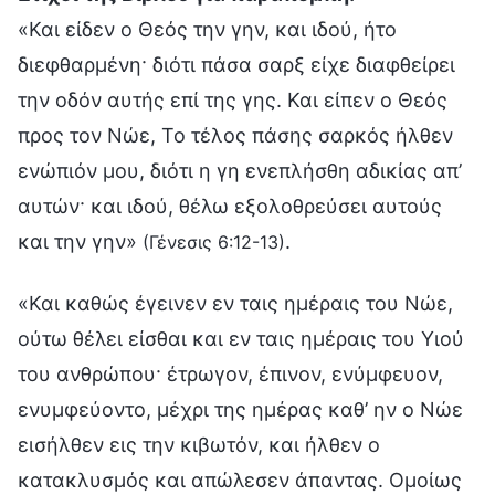
«Και είδεν ο Θεός την γην, και ιδού, ήτο
διεφθαρμένη· διότι πάσα σαρξ είχε διαφθείρει
την οδόν αυτής επί της γης. Και είπεν ο Θεός
προς τον Νώε, Το τέλος πάσης σαρκός ήλθεν
ενώπιόν μου, διότι η γη ενεπλήσθη αδικίας απ’
αυτών· και ιδού, θέλω εξολοθρεύσει αυτούς
και την γην»
.
(Γένεσις 6:12-13)
«Και καθώς έγεινεν εν ταις ημέραις του Νώε,
ούτω θέλει είσθαι και εν ταις ημέραις του Υιού
του ανθρώπου· έτρωγον, έπινον, ενύμφευον,
ενυμφεύοντο, μέχρι της ημέρας καθ’ ην ο Νώε
εισήλθεν εις την κιβωτόν, και ήλθεν ο
κατακλυσμός και απώλεσεν άπαντας. Ομοίως