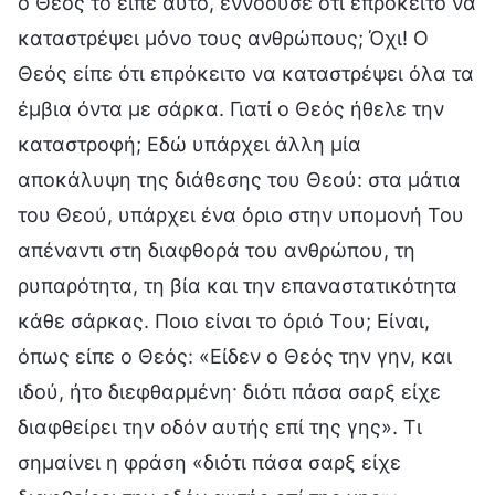
ο Θεός το είπε αυτό, εννοούσε ότι επρόκειτο να
καταστρέψει μόνο τους ανθρώπους; Όχι! Ο
Θεός είπε ότι επρόκειτο να καταστρέψει όλα τα
έμβια όντα με σάρκα. Γιατί ο Θεός ήθελε την
καταστροφή; Εδώ υπάρχει άλλη μία
αποκάλυψη της διάθεσης του Θεού: στα μάτια
του Θεού, υπάρχει ένα όριο στην υπομονή Του
απέναντι στη διαφθορά του ανθρώπου, τη
ρυπαρότητα, τη βία και την επαναστατικότητα
κάθε σάρκας. Ποιο είναι το όριό Του; Είναι,
όπως είπε ο Θεός: «Είδεν ο Θεός την γην, και
ιδού, ήτο διεφθαρμένη· διότι πάσα σαρξ είχε
διαφθείρει την οδόν αυτής επί της γης». Τι
σημαίνει η φράση «διότι πάσα σαρξ είχε