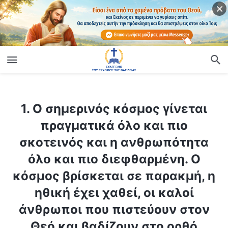
ίο
1. Ο σημερινός κόσμος γίνεται πραγματικά όλο και πιο σκοτεινός και η ανθρωπότητα όλο και πιο διεφθαρμένη. Ο κόσμος βρίσκεται σε παρακμή, η ηθική έχει χαθεί, οι καλοί άνθρωποι που πιστεύουν στον Θεό και βαδίζουν στο ορθό μονοπάτι εκφοβίζονται, καταπιέζονται και διώκονται, ενώ οι γλείφτες και οι καταχραστές που κάνουν κάθε λογής κακό ευημερούν. Γιατί είναι ο κόσμος τόσο σκοτεινός, τόσο κακός; Η διαφθορά της ανθρωπότητας έχει φτάσει στο αποκορύφωμά της —είναι καιρός ο Θεός να καταστρέψει τον άνθρωπο;
1. Ο σημερινός κόσμος γίνεται
πραγματικά όλο και πιο
σκοτεινός και η ανθρωπότητα
όλο και πιο διεφθαρμένη. Ο
κόσμος βρίσκεται σε παρακμή, η
ηθική έχει χαθεί, οι καλοί
άνθρωποι που πιστεύουν στον
Θεό και βαδίζουν στο ορθό