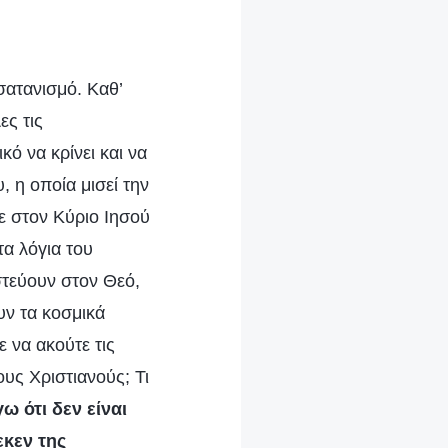
σατανισμό. Καθ’
ες τις
κό να κρίνει και να
 η οποία μισεί την
τε στον Κύριο Ιησού
τα λόγια του
στεύουν στον Θεό,
υν τα κοσμικά
ε να ακούτε τις
ους Χριστιανούς; Τι
ω ότι δεν είναι
εκεν της