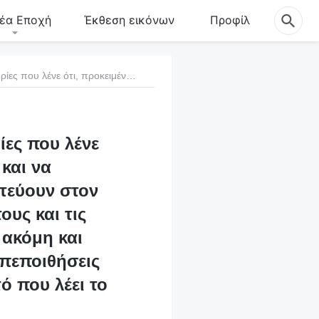
έα Εποχή
Έκθεση εικόνων
Προφίλ
2. Το ΚΚΚ έχει διασπείρει στο διαδίκτυο πληροφορίες που λένε ότι, προκειμένου να διαδώσουν το ευαγγέλιο και να μαρτυρήσουν περί του Θεού, οι άνθρωποι που πιστεύουν στον Παντοδύναμο Θεό εγκαταλείπουν τις οικογένειές τους και τις δουλειές τους. Ορισμένοι άνθρωποι παραμένουν ακόμη και ανύπαντροι σε όλη τους τη ζωή. Το ΚΚΚ λέει ότι οι πεποιθήσεις σας καταστρέφουν τις οικογένειες. Είναι αλήθεια αυτό που λέει το ΚΚΚ;
ίες που λένε
και να
τεύουν στον
ους και τις
 ακόμη και
 πεποιθήσεις
ό που λέει το