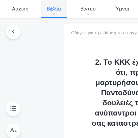
Αρχική
Βιβλία
Βίντεο
Ύμνοι
Οδηγίες για τη διάδοση του ευαγγε
τό το βιβλίο
2. Το ΚΚΚ έ
ότι, 
μαρτυρήσου
Παντοδύναμ
δουλειές 
ανύπαντροι 
σας καταστρέ