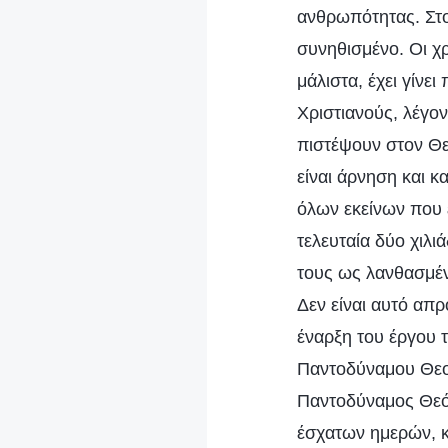
ανθρωπότητας. Στον
συνηθισμένο. Οι χρ
μάλιστα, έχει γίνε
Χριστιανούς, λέγον
πιστέψουν στον Θεό
είναι άρνηση και κ
όλων εκείνων που ε
τελευταία δύο χιλι
τους ως λανθασμένε
Δεν είναι αυτό απ
έναρξη του έργου τ
Παντοδύναμου Θεού
Παντοδύναμος Θεός
έσχατων ημερών, κα