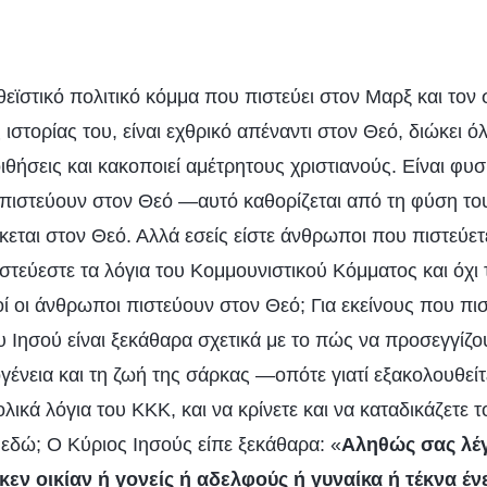
θεϊστικό πολιτικό κόμμα που πιστεύει στον Μαρξ και τον 
 ιστορίας του, είναι εχθρικό απέναντι στον Θεό, διώκει όλ
θήσεις και κακοποιεί αμέτρητους χριστιανούς. Είναι φυσι
πιστεύουν στον Θεό —αυτό καθορίζεται από τη φύση του,
έκεται στον Θεό. Αλλά εσείς είστε άνθρωποι που πιστεύε
στεύεστε τα λόγια του Κομμουνιστικού Κόμματος και όχι 
οί οι άνθρωποι πιστεύουν στον Θεό; Για εκείνους που πι
υ Ιησού είναι ξεκάθαρα σχετικά με το πώς να προσεγγίζο
γένεια και τη ζωή της σάρκας —οπότε γιατί εξακολουθείτ
ολικά λόγια του ΚΚΚ, και να κρίνετε και να καταδικάζετε τ
 εδώ; Ο Κύριος Ιησούς είπε ξεκάθαρα: «
Αληθώς σας λέγ
κεν οικίαν ή γονείς ή αδελφούς ή γυναίκα ή τέκνα έν