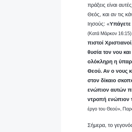
πράξεις είναι αυτ
Θεός, και αν τις κ
Ιησούς: «
Υπάγετε 
(Κατά Μάρκον 16:15)
πιστοί Χριστιανο
θυσία τον νου κα
ολόκληρη η ύπαρξ
Θεού. Αν ο νους 
στον δίκαιο σκοπ
ενώπιον αυτών πο
ντροπή ενώπιον τ
έργο του Θεού», Παρ
Σήμερα, το γεγονό