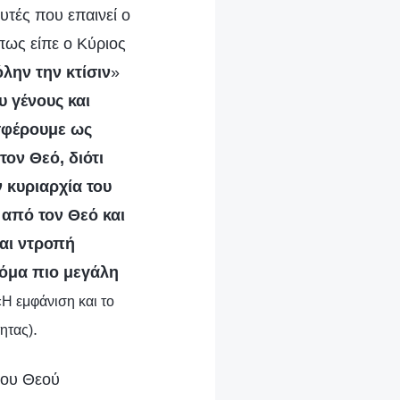
υτές που επαινεί ο
Όπως είπε ο Κύριος
όλην την κτίσιν
»
 γένους και
οσφέρουμε ως
ον Θεό, διότι
 κυριαρχία του
 από τον Θεό και
ται ντροπή
κόμα πιο μεγάλη
«Η εμφάνιση και το
.
ητας)
μου Θεού