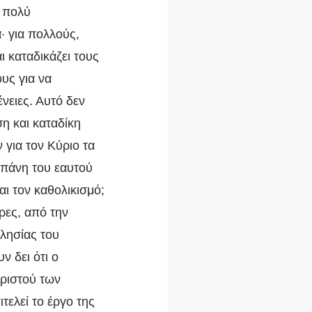
ι πολύ
· για πολλούς,
ι καταδικάζει τους
ους για να
νειες. Αυτό δεν
η και καταδίκη
 για τον Κύριο τα
δαπάνη του εαυτού
αι τον καθολικισμό;
ρες, από την
κλησίας του
 δει ότι ο
Χριστού των
τελεί το έργο της