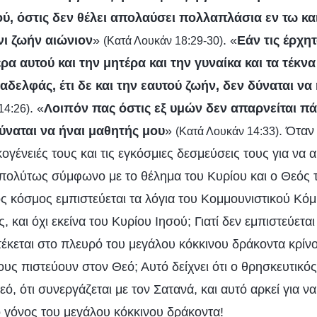
ού, όστις δεν θέλει απολαύσει πολλαπλάσια εν τω κα
ι ζωήν αιώνιον
»
. «
Εάν τις έρχητ
(Κατά Λουκάν 18:29-30)
ρα αυτού και την μητέρα και την γυναίκα και τα τέκνα
αδελφάς, έτι δε και την εαυτού ζωήν, δεν δύναται να
. «
Λοιπόν πας όστις εξ υμών δεν απαρνείται πά
14:26)
ύναται να ήναι μαθητής μου
»
. Όταν
(Κατά Λουκάν 14:33)
κογένειές τους και τις εγκόσμιες δεσμεύσεις τους για να
 απολύτως σύμφωνο με το θέλημα του Κυρίου και ο Θεός τ
ός κόσμος εμπιστεύεται τα λόγια του Κομμουνιστικού Κόμ
 και όχι εκείνα του Κυρίου Ιησού; Γιατί δεν εμπιστεύεται
τέκεται στο πλευρό του μεγάλου κόκκινου δράκοντα κρίνο
υς πιστεύουν στον Θεό; Αυτό δείχνει ότι ο θρησκευτικό
ό, ότι συνεργάζεται με τον Σατανά, και αυτό αρκεί για να 
, ο γόνος του μεγάλου κόκκινου δράκοντα!