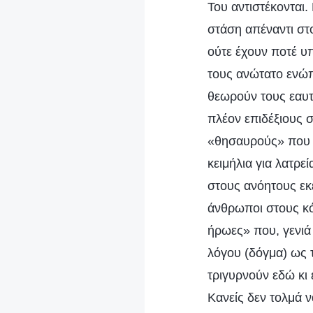
Του αντιστέκονται. 
στάση απέναντι στ
ούτε έχουν ποτέ υπ
τους ανώτατο ενώπ
θεωρούν τους εαυτ
πλέον επιδέξιους 
«θησαυρούς» που έ
κειμήλια για λατρε
στους ανόητους εκ
άνθρωποι στους κόλ
ήρωες» που, γενιά
λόγου (δόγμα) ως τ
τριγυρνούν εδώ κι 
Κανείς δεν τολμά ν