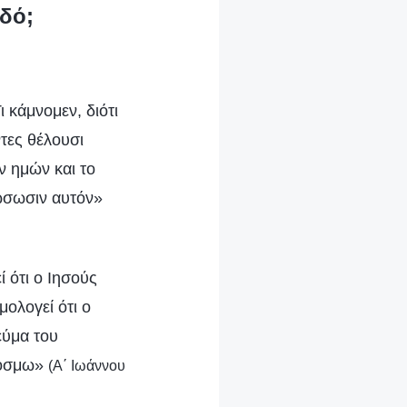
δό;
ι κάμνομεν, διότι
τες θέλουσι
ον ημών και το
τώσωσιν αυτόν»
 ότι ο Ιησούς
μολογεί ότι ο
νεύμα του
 κόσμω»
(Α΄ Ιωάννου