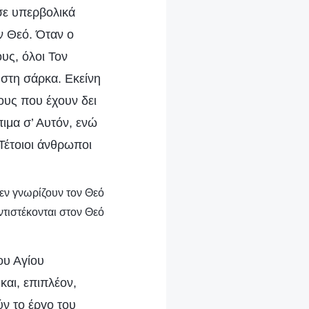
σε υπερβολικά
ον Θεό. Όταν ο
υς, όλοι Τον
ύ στη σάρκα. Εκείνη
νους που έχουν δει
ιμα σ’ Αυτόν, ενώ
Τέτοιοι άνθρωποι
δεν γνωρίζουν τον Θεό
ντιστέκονται στον Θεό
του Αγίου
και, επιπλέον,
ύν το έργο του