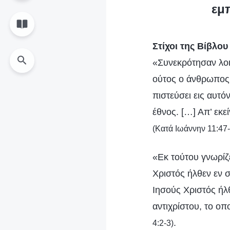
εμ
Στίχοι της Βίβλο
«Συνεκρότησαν λοιπ
ούτος ο άνθρωπος 
πιστεύσει εις αυτόν
έθνος. […] Απ’ εκ
(Κατά Ιωάννην 11:47-
«Εκ τούτου γνωρίζ
Χριστός ήλθεν εν σ
Ιησούς Χριστός ήλθ
αντιχρίστου, το οπ
.
4:2-3)