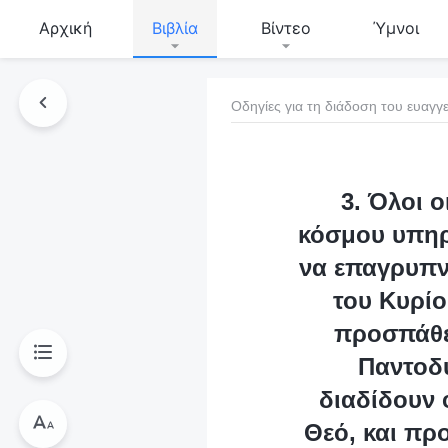
Αρχική
Βιβλία
Βίντεο
Ύμνοι
Οδηγίες για τη διάδοση του ευαγγε
τό το βιβλίο
3. Όλοι 
κόσμου υπηρε
να επαγρυπν
του Κυρίο
προσπάθε
Παντοδύ
διαδίδουν 
Θεό, και πρ