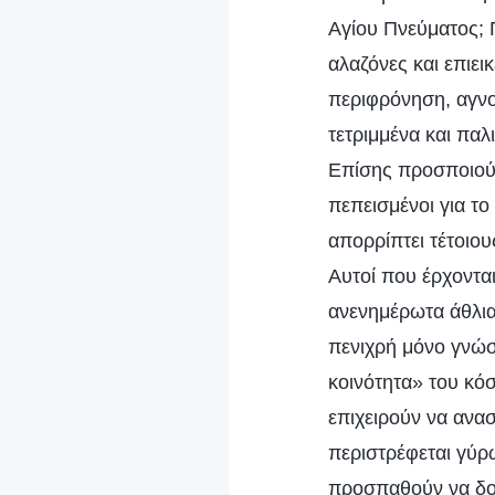
Αγίου Πνεύματος; Π
αλαζόνες και επιει
περιφρόνηση, αγνο
τετριμμένα και παλ
Επίσης προσποιούν
πεπεισμένοι για το
απορρίπτει τέτοιο
Αυτοί που έρχονται
ανενημέρωτα άθλια
πενιχρή μόνο γνώσ
κοινότητα» του κό
επιχειρούν να ανα
περιστρέφεται γύρω
προσπαθούν να δου