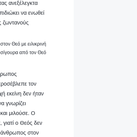
τας ανεξέλεγκτα
πιδιώκει να ενωθεί
ς ζωντανούς
στον Θεό με ειλικρινή
 σίγουρα από τον Θεό
νθρωπος
προσέβλεπε τον
ή εκείνη δεν ήταν
να γνωρίζει
και μιλούσε. Ο
 γιατί ο Θεός δεν
ο άνθρωπος στον