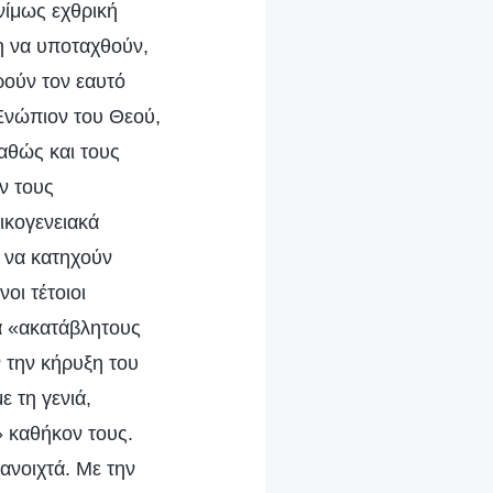
ονίμως εχθρική
η να υποταχθούν,
ρούν τον εαυτό
Ενώπιον του Θεού,
αθώς και τους
ν τους
ικογενειακά
α να κατηχούν
οι τέτοιοι
ια «ακατάβλητους
 την κήρυξη του
 τη γενιά,
» καθήκον τους.
 ανοιχτά. Με την