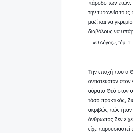
πάροδο των ετών, 
την τυραννία τους
μαζί και να γκρεμ
διαβόλους να υπά
«Ο Λόγος», τόμ. 1:
Την εποχή που ο Θ
αντιστεκόταν στον
αόρατο Θεό στον ο
τόσο πρακτικός, δι
ακριβώς πώς ήταν 
άνθρωπος δεν είχε 
είχε παρουσιαστεί