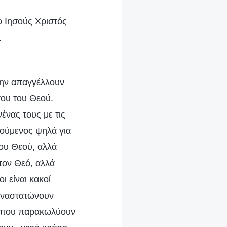
 ο Ιησούς Χριστός
.
την απαγγέλλουν
γου του Θεού.
ένας τους με τις
κούμενος ψηλά για
ου Θεού, αλλά
τον Θεό, αλλά
ι είναι κακοί
 αναστατώνουν
α που παρακωλύουν