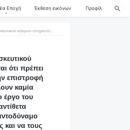
έα Εποχή
Έκθεση εικόνων
Προφίλ
3. Όλοι οι πάστορες και οι πρεσβύτεροι του θρησκευτικού κόσμου υπηρετούν τον Θεό στις εκκλησίες. Υποτίθεται ότι πρέπει να επαγρυπνούν και να προσέχουν περιμένοντας την επιστροφή του Κυρίου. Γιατί, λοιπόν, όχι μόνο δεν καταβάλλουν καμία προσπάθεια να αναζητήσουν ή να ερευνήσουν το έργο του Παντοδύναμου Θεού τις έσχατες ημέρες, αλλά αντίθετα διαδίδουν φήμες, κρίνουν και καταδικάζουν τον Παντοδύναμο Θεό, και προσπαθούν να εξαπατήσουν τους πιστούς και να τους εμποδίσουν να ερευνήσουν την αληθινή οδό;
σκευτικού
αι ότι πρέπει
ην επιστροφή
λουν καμία
 έργο του
αντίθετα
Παντοδύναμο
 και να τους