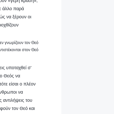
ουν «γερή κράση»,
τε άλλο παρά
ώς να ξέρουν οι
ροχθίζουν
δεν γνωρίζουν τον Θεό
ντιστέκονται στον Θεό
ις υποταχθεί σ’
 ο Θεός να
τότε είσαι ο πλέον
άνθρωποι να
ς αντιλήψεις του
ηφούν τον Θεό και