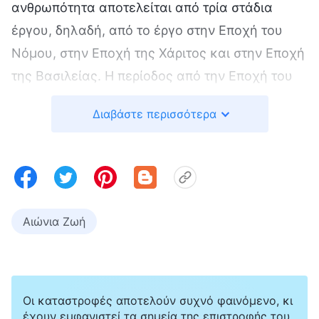
ανθρωπότητα αποτελείται από τρία στάδια
έργου, δηλαδή, από το έργο στην Εποχή του
Νόμου, στην Εποχή της Χάριτος και στην Εποχή
της Βασιλείας. Η περίοδος από την Εποχή του
Νόμου έως την Εποχή της Χάριτος είχε
Διαβάστε περισσότερα
διάρκεια δύο χιλιάδων ετών, και η περίοδος
από την Εποχή της Χάριτος έως την Εποχή της
Βασιλείας περίπου ακόμα δύο χιλιετίες. Όλο το
έργο της κρίσεως, το οποίο ξεκινά από τον οίκο
του Θεού και επιτελείται από τον Κύριο Ιησού
Αιώνια Ζωή
που έχει επιστρέψει, είναι το έργο της
ενδελεχούς κάθαρσης και σωτηρίας της
ανθρωπότητας. Είναι, επίσης, το έργο που
Οι καταστροφές αποτελούν συχνό φαινόμενο, κι
οδηγεί στο τέλος της μια εποχή σκότους και
έχουν εμφανιστεί τα σημεία της επιστροφής του