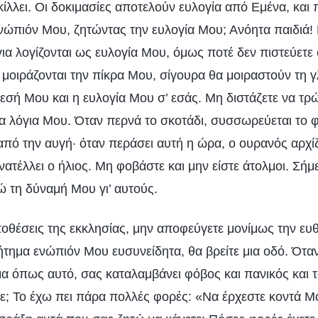
ίλλει. Οι δοκιμασίες αποτελούν ευλογία από Εμένα, και
νώπιόν Μου, ζητώντας την ευλογία Μου; Ανόητα παιδιά! 
ια λογίζονται ως ευλογία Μου, όμως ποτέ δεν πιστεύετε ό
 μοιράζονται την πίκρα Μου, σίγουρα θα μοιραστούν τη 
εσή Μου και η ευλογία Μου σ’ εσάς. Μη διστάζετε να τρώτ
α λόγια Μου. Όταν περνά το σκοτάδι, συσσωρεύεται το 
 από την αυγή· όταν περάσει αυτή η ώρα, ο ουρανός αρχί
 ανατέλλει ο ήλιος. Μη φοβάστε και μην είστε άτολμοι. Σή
ώ τη δύναμή Μου γι’ αυτούς.
οθέσεις της εκκλησίας, μην αποφεύγετε μονίμως την ευ
ήτημα ενώπιόν Μου ευσυνείδητα, θα βρείτε μια οδό. Ότα
 όπως αυτό, σας καταλαμβάνει φόβος και πανικός και τ
ετε; Το έχω πει πάρα πολλές φορές: «Να έρχεστε κοντά 