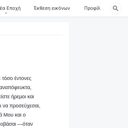
έα Εποχή
Έκθεση εικόνων
Προφίλ
 τόσο έντονες
ι αναπόφευκτα,
ίστε ήρεμοι και
ι να προσεύχεσαι,
ά Μου και ο
φοβάσαι —όταν