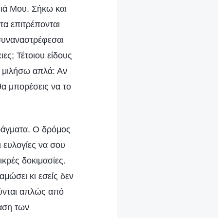
ειά Μου. Σήκω και
τα επιτρέπονται
 συναναστρέφεσαι
ες; Τέτοιου είδους
 μιλήσω απλά: Αν
 θα μπορέσεις να το
ράγματα. Ο δρόμος
ι ευλογίες να σου
ικρές δοκιμασίες.
αμώσει κι εσείς δεν
ούνται απλώς από
ταση των