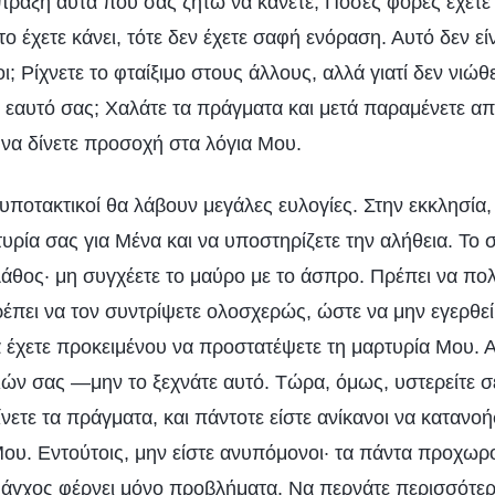
 πράξη αυτά που σας ζητώ να κάνετε; Πόσες φορές έχετε 
το έχετε κάνει, τότε δεν έχετε σαφή ενόραση. Αυτό δεν εί
ι; Ρίχνετε το φταίξιμο στους άλλους, αλλά γιατί δεν νιώθε
 εαυτό σας; Χαλάτε τα πράγματα και μετά παραμένετε απ
 να δίνετε προσοχή στα λόγια Μου.
 υποτακτικοί θα λάβουν μεγάλες ευλογίες. Στην εκκλησία
υρία σας για Μένα και να υποστηρίζετε την αλήθεια. Το
 λάθος· μη συγχέετε το μαύρο με το άσπρο. Πρέπει να πο
ρέπει να τον συντρίψετε ολοσχερώς, ώστε να μην εγερθεί
 έχετε προκειμένου να προστατέψετε τη μαρτυρία Μου. Αυ
ιών σας —μην το ξεχνάτε αυτό. Τώρα, όμως, υστερείτε σε
ίνετε τα πράγματα, και πάντοτε είστε ανίκανοι να κατανο
 Μου. Εντούτοις, μην είστε ανυπόμονοι· τα πάντα προχω
 άγχος φέρνει μόνο προβλήματα. Να περνάτε περισσότε