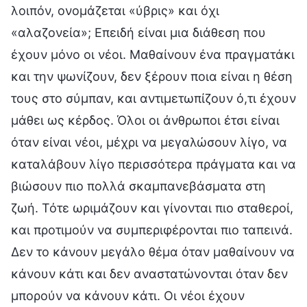
λοιπόν, ονομάζεται «ύβρις» και όχι
«αλαζονεία»; Επειδή είναι μια διάθεση που
έχουν μόνο οι νέοι. Μαθαίνουν ένα πραγματάκι
και την ψωνίζουν, δεν ξέρουν ποια είναι η θέση
τους στο σύμπαν, και αντιμετωπίζουν ό,τι έχουν
μάθει ως κέρδος. Όλοι οι άνθρωποι έτσι είναι
όταν είναι νέοι, μέχρι να μεγαλώσουν λίγο, να
καταλάβουν λίγο περισσότερα πράγματα και να
βιώσουν πιο πολλά σκαμπανεβάσματα στη
ζωή. Τότε ωριμάζουν και γίνονται πιο σταθεροί,
και προτιμούν να συμπεριφέρονται πιο ταπεινά.
Δεν το κάνουν μεγάλο θέμα όταν μαθαίνουν να
κάνουν κάτι και δεν αναστατώνονται όταν δεν
μπορούν να κάνουν κάτι. Οι νέοι έχουν