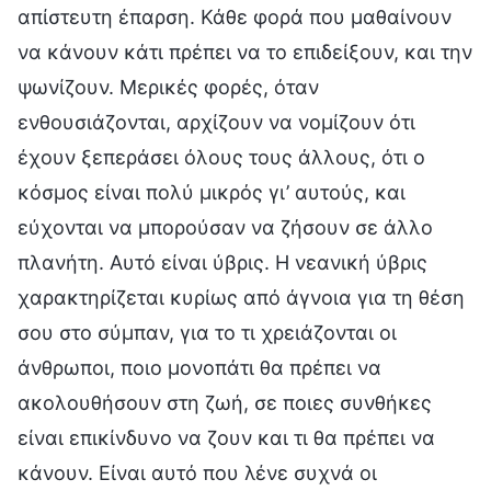
απίστευτη έπαρση. Κάθε φορά που μαθαίνουν
να κάνουν κάτι πρέπει να το επιδείξουν, και την
ψωνίζουν. Μερικές φορές, όταν
ενθουσιάζονται, αρχίζουν να νομίζουν ότι
έχουν ξεπεράσει όλους τους άλλους, ότι ο
κόσμος είναι πολύ μικρός γι’ αυτούς, και
εύχονται να μπορούσαν να ζήσουν σε άλλο
πλανήτη. Αυτό είναι ύβρις. Η νεανική ύβρις
χαρακτηρίζεται κυρίως από άγνοια για τη θέση
σου στο σύμπαν, για το τι χρειάζονται οι
άνθρωποι, ποιο μονοπάτι θα πρέπει να
ακολουθήσουν στη ζωή, σε ποιες συνθήκες
είναι επικίνδυνο να ζουν και τι θα πρέπει να
κάνουν. Είναι αυτό που λένε συχνά οι