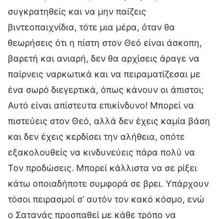
συγκρατηθείς και να μην παίζεις
βιντεοπαιχνίδια, τότε μια μέρα, όταν θα
θεωρήσεις ότι η πίστη στον Θεό είναι άσκοπη,
βαρετή και ανιαρή, δεν θα αρχίσεις άραγε να
παίρνεις ναρκωτικά και να πειραματίζεσαι με
ένα σωρό διεγερτικά, όπως κάνουν οι άπιστοι;
Αυτό είναι απίστευτα επικίνδυνο! Μπορεί να
πιστεύεις στον Θεό, αλλά δεν έχεις καμία βάση
και δεν έχεις κερδίσει την αλήθεια, οπότε
εξακολουθείς να κινδυνεύεις πάρα πολύ να
Τον προδώσεις. Μπορεί κάλλιστα να σε ρίξει
κάτω οποιαδήποτε συμφορά σε βρει. Υπάρχουν
τόσοι πειρασμοί σ’ αυτόν τον κακό κόσμο, ενώ
ο Σατανάς προσπαθεί με κάθε τρόπο να