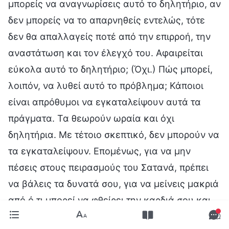
μπορείς να αναγνωρίσεις αυτό το δηλητήριο, αν
δεν μπορείς να το απαρνηθείς εντελώς, τότε
δεν θα απαλλαγείς ποτέ από την επιρροή, την
αναστάτωση και τον έλεγχό του. Αφαιρείται
εύκολα αυτό το δηλητήριο; (Όχι.) Πώς μπορεί,
λοιπόν, να λυθεί αυτό το πρόβλημα; Κάποιοι
είναι απρόθυμοι να εγκαταλείψουν αυτά τα
πράγματα. Τα θεωρούν ωραία και όχι
δηλητήρια. Με τέτοιο σκεπτικό, δεν μπορούν να
τα εγκαταλείψουν. Επομένως, για να μην
πέσεις στους πειρασμούς του Σατανά, πρέπει
να βάλεις τα δυνατά σου, για να μείνεις μακριά
από ό,τι μπορεί να φθείρει την καρδιά σου και
να σε δηλητηριάσει. Ειδικά όταν έχεις ακόμα