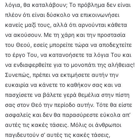
λόγια, θα καταλάβουν; Το πρόβλημα δεν είναι
πλέον ότι είναι δύσκολο να επικοινωνήσει
κανείς μαζί τους, αλλά ότι αρνούνται κάθετα
να ακούσουν. Με τη χάρη και την προστασία
του Θεού, εσείς μπορείτε τώρα να αποδεχτείτε
το έργο Του, να κατανοήσετε τα λόγια Του και
να ενδιαφερθείτε για το μονοπάτι της αλήθειας!
Συνεπώς, πρέπει να εκτιμήσετε αυτήν την
ευκαιρία να κάνετε το καθήκον σας και να
πασχίσετε να βάλετε γερά θεμέλια στην πίστη
σας στον Θεό την περίοδο αυτήν. Τότε θα είστε
ασφαλείς και δεν θα παρασύρεστε εύκολα απ’
αυτές τις κακές τάσεις. Μόλις οι άνθρωποι
παγιδευτούν σ’ αυτές τις κακές τάσεις,