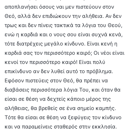
αποπλανήσει όσους ναι μεν πιστεύουν στον
Θεό, αλλά δεν επιδιώκουν την αλήθεια. Αν δεν
τρως και δεν πίνεις τακτικά τα λόγια του Θεού,
ενώ η καρδιά και ο νους σου είναι συχνά κενά,
τότε διατρέχεις μεγάλο κίνδυνο. Είναι κενή η
καρδιά σας τον περισσότερο καιρό; Οι νέοι είναι
κενοί τον περισσότερο καιρό! Είναι πολύ
επικίνδυνο αν δεν λυθεί αυτό το πρόβλημα.
Εφόσον πιστεύεις στον Θεό, θα πρέπει να
διαβάσεις περισσότερα λόγια Του, και όταν θα
είσαι σε θέση να δεχτείς κάποιο μέρος της
αλήθειας, θα βρεθείς σε ένα σημείο καμπής.
Τότε θα είσαι σε θέση να ξεφύγεις τον κίνδυνο
και να παραμείνεις σταθερός στην εκκλησία.