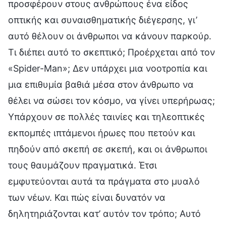
προσφέρουν στους ανθρώπους ένα είδος
οπτικής και συναισθηματικής διέγερσης, γι’
αυτό θέλουν οι άνθρωποι να κάνουν παρκούρ.
Τι διέπει αυτό το σκεπτικό; Προέρχεται από τον
«Spider-Man»; Δεν υπάρχει μια νοοτροπία και
μια επιθυμία βαθιά μέσα στον άνθρωπο να
θέλει να σώσει τον κόσμο, να γίνει υπερήρωας;
Υπάρχουν σε πολλές ταινίες και τηλεοπτικές
εκπομπές ιπτάμενοι ήρωες που πετούν και
πηδούν από σκεπή σε σκεπή, και οι άνθρωποι
τους θαυμάζουν πραγματικά. Έτσι
εμφυτεύονται αυτά τα πράγματα στο μυαλό
των νέων. Και πώς είναι δυνατόν να
δηλητηριάζονται κατ’ αυτόν τον τρόπο; Αυτό