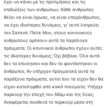
έχει να κάνει με τις προτιμήσεις και τις
επιδιώξεις των ανθρώπων. Κάθε άνθρωπος
θέλει να είναι ήρωας, να είναι υπεράνθρωπος,
να έχει ιδιαίτερες δυνάμεις, γι’ αυτό λατρεύει
τον Σατανά. Πείτε Μου, στους κανονικούς
ανθρώπους αρέσουν αυτά τα παράλογα
πράγματα; Οι κανονικοί άνθρωποι έχουν αυτές
τις ιδιαίτερες δυνάμεις; Όχι βέβαια. Όλα αυτά
δεν τα επινόησαν και δεν τα φαντάστηκαν οι
άνθρωποι; Αν υπήρχαν πραγματικά αυτά τα
παράξενα πράγματα, αυτοί που τα είχαν δεν θα
είχαν καταληφθεί από κακά πνεύματα; Υπήρχε
παρκούρ την εποχή του Αδάμ και της Εύας;
Αναφέρεται πουθενά το παρκούρ μέσα στη