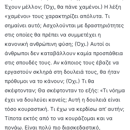
Έχουν μέλλον; (Όχι, θα πάνε χαμένοι.) Η λέξη
«χαμένοι» τους χαρακτηρίζει απόλυτα. Τι
σημαίνει αυτό; Ασχολούνται με δραστηριότητες
στις οποίες θα πρέπει να συμμετέχει η
κανονική ανθρώπινη φύση; (Όχι.) Αυτοί οι
άνθρωποι δεν καταβάλλουν καμία προσπάθεια
στις σπουδές τους. Αν κάποιος τους έβαζε να
εργαστούν σκληρά στη δουλειά τους, θα ήταν
πρόθυμοι να το κάνουν; (Όχι.) Τι θα
σκέφτονταν; Θα σκέφτονταν το εξής: «Τι νόημα
έχει να δουλεύει κανείς; Αυτή η δουλειά είναι
τόσο κουραστική. Τι έχω να κερδίσω απ’ αυτήν;
Τίποτα εκτός από το να κουράζομαι και να
πονάω. Είναι πολύ πιο διασκεδαστικό,