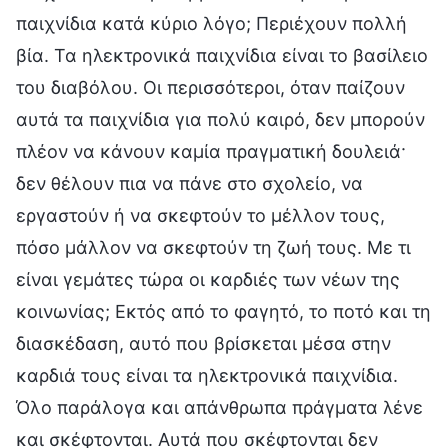
παιχνίδια κατά κύριο λόγο; Περιέχουν πολλή
βία. Τα ηλεκτρονικά παιχνίδια είναι το βασίλειο
του διαβόλου. Οι περισσότεροι, όταν παίζουν
αυτά τα παιχνίδια για πολύ καιρό, δεν μπορούν
πλέον να κάνουν καμία πραγματική δουλειά·
δεν θέλουν πια να πάνε στο σχολείο, να
εργαστούν ή να σκεφτούν το μέλλον τους,
πόσο μάλλον να σκεφτούν τη ζωή τους. Με τι
είναι γεμάτες τώρα οι καρδιές των νέων της
κοινωνίας; Εκτός από το φαγητό, το ποτό και τη
διασκέδαση, αυτό που βρίσκεται μέσα στην
καρδιά τους είναι τα ηλεκτρονικά παιχνίδια.
Όλο παράλογα και απάνθρωπα πράγματα λένε
και σκέφτονται. Αυτά που σκέφτονται δεν