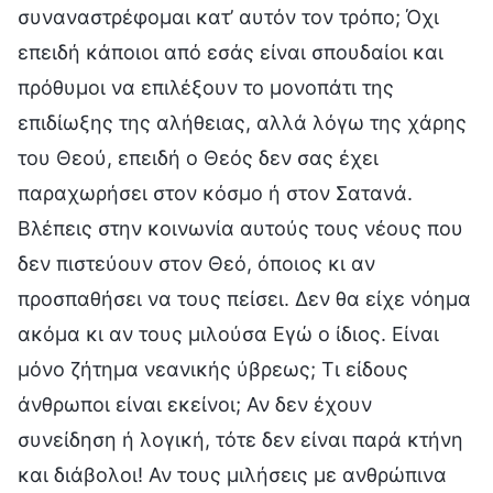
συναναστρέφομαι κατ’ αυτόν τον τρόπο; Όχι
επειδή κάποιοι από εσάς είναι σπουδαίοι και
πρόθυμοι να επιλέξουν το μονοπάτι της
επιδίωξης της αλήθειας, αλλά λόγω της χάρης
του Θεού, επειδή ο Θεός δεν σας έχει
παραχωρήσει στον κόσμο ή στον Σατανά.
Βλέπεις στην κοινωνία αυτούς τους νέους που
δεν πιστεύουν στον Θεό, όποιος κι αν
προσπαθήσει να τους πείσει. Δεν θα είχε νόημα
ακόμα κι αν τους μιλούσα Εγώ ο ίδιος. Είναι
μόνο ζήτημα νεανικής ύβρεως; Τι είδους
άνθρωποι είναι εκείνοι; Αν δεν έχουν
συνείδηση ή λογική, τότε δεν είναι παρά κτήνη
και διάβολοι! Αν τους μιλήσεις με ανθρώπινα