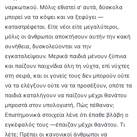
ναρκωτικού. Μόλις εθιστεί σ’ αυτά, δύσκολα
μπορεί να τα κόψει και να ξεφύγει —
καταστρέφεται. Είτε νέοι είτε μεγαλύτεροι,
μόλις οι άνθρωποι αποκτήσουν αυτήν την κακή
συνήθεια, δυσκολεύονται να την
εγκαταλείψουν. Μερικά παιδιά μένουν ξύπνια
και παίζουν παιχνίδια όλη τη νύχτα, επί νύχτες
στη σειρά, και οι γονείς τους δεν μπορούν ούτε
να τα ελέγξουν ούτε να τα προσέξουν, οπότε τα
παιδιά καταλήγουν να παίζουν μέχρι θανάτου
μπροστά στον υπολογιστή. Πώς πέθαναν;
Επιστημονικά στοιχεία λένε ότι έπαθε βλάβη ο
εγκέφαλός τους —έπαιζαν μέχρι θανάτου. Τι
λέτε; Πρέπει οι κανονικοί άνθρωποι να