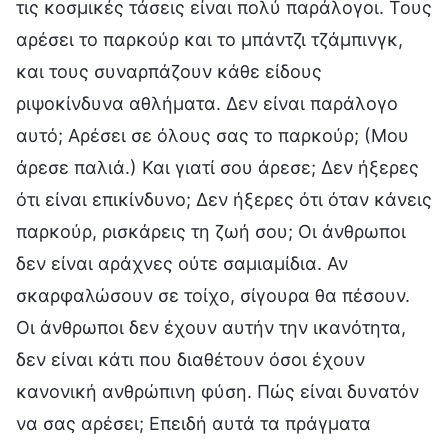
τις κοσμικές τάσεις είναι πολύ παράλογοι. Τους
αρέσει το παρκούρ και το μπάντζι τζάμπινγκ,
και τους συναρπάζουν κάθε είδους
ριψοκίνδυνα αθλήματα. Δεν είναι παράλογο
αυτό; Αρέσει σε όλους σας το παρκούρ; (Μου
άρεσε παλιά.) Και γιατί σου άρεσε; Δεν ήξερες
ότι είναι επικίνδυνο; Δεν ήξερες ότι όταν κάνεις
παρκούρ, ρισκάρεις τη ζωή σου; Οι άνθρωποι
δεν είναι αράχνες ούτε σαμιαμίδια. Αν
σκαρφαλώσουν σε τοίχο, σίγουρα θα πέσουν.
Οι άνθρωποι δεν έχουν αυτήν την ικανότητα,
δεν είναι κάτι που διαθέτουν όσοι έχουν
κανονική ανθρώπινη φύση. Πώς είναι δυνατόν
να σας αρέσει; Επειδή αυτά τα πράγματα