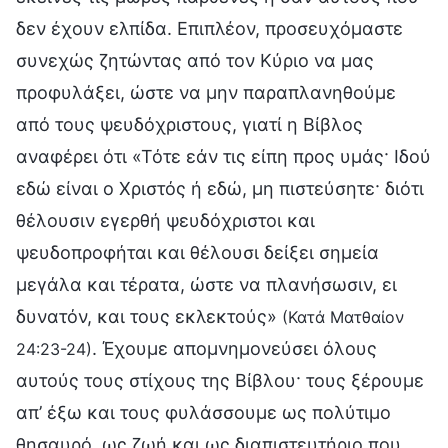
δεν έχουν ελπίδα. Επιπλέον, προσευχόμαστε
συνεχώς ζητώντας από τον Κύριο να μας
προφυλάξει, ώστε να μην παραπλανηθούμε
από τους ψευδόχριστους, γιατί η Βίβλος
αναφέρει ότι «Τότε εάν τις είπη προς υμάς· Ιδού
εδώ είναι ο Χριστός ή εδώ, μη πιστεύσητε· διότι
θέλουσιν εγερθή ψευδόχριστοι και
ψευδοπροφήται και θέλουσι δείξει σημεία
μεγάλα και τέρατα, ώστε να πλανήσωσιν, ει
δυνατόν, και τους εκλεκτούς»
(Κατά Ματθαίον
. Έχουμε απομνημονεύσει όλους
24:23-24)
αυτούς τους στίχους της Βίβλου· τους ξέρουμε
απ’ έξω και τους φυλάσσουμε ως πολύτιμο
θησαυρό, ως ζωή και ως διαπιστευτήριο που