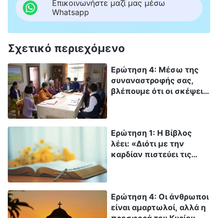
Επικοινωνήστε μαζί μας μέσω
Whatsapp
Σχετικό περιεχόμενο
Ερώτηση 4: Μέσω της
συναναστροφής σας,
βλέπουμε ότι οι σκέψεις
μας για την επιστροφή
του Κυρίου και την
αρπαγή πράγματι
Ερώτηση 1: Η Βίβλος
προήλθαν απλώς από τις
λέει: «Διότι με την
δικές μας αντιλήψεις.
καρδίαν πιστεύει τις
Έχουμε ήδη εναντιωθεί
προς δικαιοσύνην, και με
στα λόγια του Κυρίου σε
το στόμα γίνεται
σημαντικό βαθμό. Αφού
ομολογία προς
αναφέραμε αυτό, πώς θα
Ερώτηση 4: Οι άνθρωποι
σωτηρίαν» (Προς
πρέπει να περιμένουμε
είναι αμαρτωλοί, αλλά η
Ρωμαίους 10:10). Έχουμε
τώρα την επιστροφή του