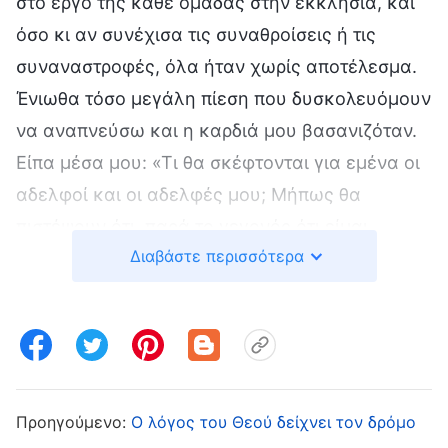
στο έργο της κάθε ομάδας στην εκκλησία, και
όσο κι αν συνέχισα τις συναθροίσεις ή τις
συναναστροφές, όλα ήταν χωρίς αποτέλεσμα.
Ένιωθα τόσο μεγάλη πίεση που δυσκολευόμουν
να αναπνεύσω και η καρδιά μου βασανιζόταν.
Είπα μέσα μου: «Τι θα σκέφτονται για εμένα οι
αδελφοί και οι αδελφές μου; Μήπως θα
πιστέψουν ότι, παρά το γεγονός ότι είμαι
Διαβάστε περισσότερα
επικεφαλής, δεν έχω καθόλου ταλέντο για το
έργο και ότι απλά δεν έχω τα προσόντα για να
εκτελέσω το συγκεκριμένο καθήκον; Απ’ ό,τι
φαίνεται, δεν θα καταφέρω να διατηρήσω για
πολύ ακόμα τη θέση του επικεφαλής.» Όσο
περισσότερο το σκεπτόμουν, τόσο πιο
Προηγούμενο:
Ο λόγος του Θεού δείχνει τον δρόμο