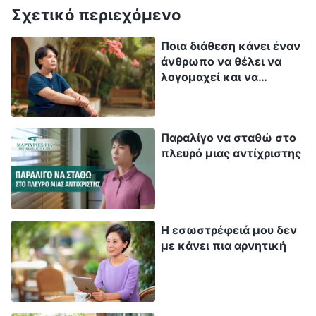
επιτελώ πραγματικό έργο;» Όσο το σκεπτόμουν,
Σχετικό περιεχόμενο
τόσο μεγαλύτερο πόνο ένιωθα να τυλίγει την
Ποια διάθεση κάνει έναν
καρδιά μου, λες και μες στα αυτιά μου
άνθρωπο να θέλει να
αντηχούσαν πολλές φωνές αποδοκιμασίας...
λογομαχεί και να
επικαλείται
δικαιολογίες;
Εκείνο το βράδυ, ήμουν στο κρεβάτι μου,
στριφογυρίζοντας και ανίκανος να κοιμηθώ. Το
Παραλίγο να σταθώ στο
πλευρό μιας αντίχριστης
μόνο που μπορούσα να κάνω ήταν να
προσεύχομαι ξανά και ξανά, ζητώντας από τον
Θεό να με οδηγήσει και να με καθοδηγήσει...
Στη συνέχεια, είδα τα λόγια του Θεού, που
Η εσωστρέφειά μου δεν
λένε: «
Κατά την αναζήτησή σας, έχετε πάρα
με κάνει πια αρνητική
πολλές προσωπικές αντιλήψεις, ελπίδες και
μέλλον. Το παρόν έργο είναι για να
αντιμετωπίσει την επιθυμία σας για κύρος