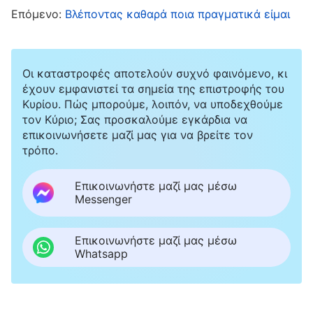
αρνητικός γινόμουν και ένιωθα όλο μου το
Επόμενο:
Βλέποντας καθαρά ποια πραγματικά είμαι
είναι σαν ξεφούσκωτη μπάλα· η ενέργεια που
ένιωθα πριν, είχε χαθεί τελείως. Τελικά, επειδή
ζούσα συνεχώς σε μια κατάσταση
Οι καταστροφές αποτελούν συχνό φαινόμενο, κι
έχουν εμφανιστεί τα σημεία της επιστροφής του
αρνητικότητας και είχα γίνει αμελής στην
Κυρίου. Πώς μπορούμε, λοιπόν, να υποδεχθούμε
εργασία μου, με αντικατέστησαν καθώς ήμουν
τον Κύριο; Σας προσκαλούμε εγκάρδια να
επικοινωνήσετε μαζί μας για να βρείτε τον
ανίκανος να εκτελέσω πραγματικό έργο.
τρόπο.
Εκείνη τη στιγμή, αισθάνθηκα σαν να είχα
χάσει όλη μου την αξιοπιστία και ήθελα να
Επικοινωνήστε μαζί μας μέσω
Messenger
ανοίξει η γη να με καταπιεί. Ταυτόχρονα,
αναρωτήθηκα: «Λες οι αδελφοί και οι αδελφές
Επικοινωνήστε μαζί μας μέσω
μου να μιλούν για μένα πίσω από την πλάτη
Whatsapp
μου, λέγοντας ότι είμαι ψευδοεπικεφαλής, ότι
πασχίζω μόνο για δόξα και κέρδος και ότι δεν