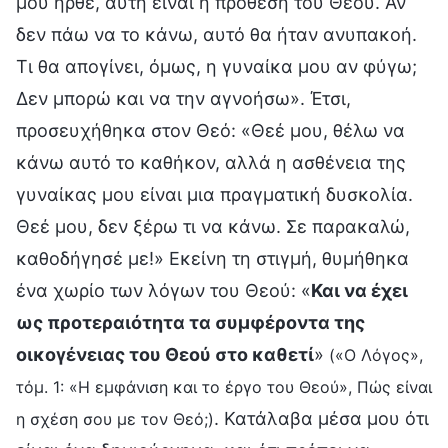
μού ήρθε, αυτή είναι η πρόθεση του Θεού. Αν
δεν πάω να το κάνω, αυτό θα ήταν ανυπακοή.
Τι θα απογίνει, όμως, η γυναίκα μου αν φύγω;
Δεν μπορώ και να την αγνοήσω». Έτσι,
προσευχήθηκα στον Θεό: «Θεέ μου, θέλω να
κάνω αυτό το καθήκον, αλλά η ασθένεια της
γυναίκας μου είναι μια πραγματική δυσκολία.
Θεέ μου, δεν ξέρω τι να κάνω. Σε παρακαλώ,
καθοδήγησέ με!» Εκείνη τη στιγμή, θυμήθηκα
ένα χωρίο των λόγων του Θεού: «
Και να έχει
ως προτεραιότητα τα συμφέροντα της
οικογένειας του Θεού στο καθετί
»
(«Ο Λόγος»,
τόμ. 1: «Η εμφάνιση και το έργο του Θεού», Πώς είναι
. Κατάλαβα μέσα μου ότι
η σχέση σου με τον Θεό;)