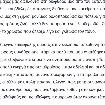
μάχες μας οφείλονται στη διαφθορά μας από τον Σατανά.
ιες και βδελυρές σατανικές διαθέσεις μας και είμαστε π
γώ μες στη ζήλια, μονίμως δολοπλοκούσα και πάλευα για
ς τρόπος ζωής, αλλά δεν μπορούσα να ελευθερωθώ. Στη
 το χρωστώ που άλλαξα λίγο και γλίτωσα τον πόνο.
17, έγινα επικεφαλής ομάδας στην εκκλησία, υπεύθυνη τη
χώρους συνάθροισης. Χάρηκα πολύ που μου ανατέθηκε α
 με εξύψωνε και έπρεπε να ανταποδώσω την αγάπη Του
πολύ ενεργά στις συναθροίσεις. Όταν αδελφοί και οι αδ
σε κακή κατάσταση, συναναστρεφόμουν για τα προβλήματ
, οι άλλοι με υπολήπτονταν. Έλεγαν πως με τη συνανασ
 σε συναθροίσεις, πως αναλάμβανα ευθύνη στο καθήκον
ς αδελφούς και τις αδελφές. Καμάρωνα όταν άκουγα τέτοι