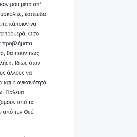
κον μου μετά απ’
δυσκολίες, έσπευδα
επα κάποιον να
σα τρομερά. Όσο
α προβλήματα.
τό, θα πουν πως
λής». Ιδίως όταν
ους άλλους να
 και η ανικανότητά
άω. Πάλευα
ζόμουν από τα
ν από τον Θεό