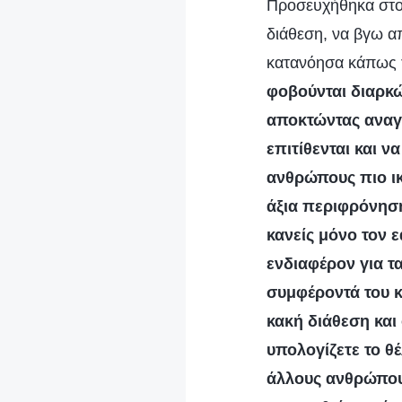
Προσευχήθηκα στον
διάθεση, να βγω α
κατανόησα κάπως τ
φοβούνται διαρκώ
αποκτώντας αναγν
επιτίθενται και ν
ανθρώπους πιο ικ
άξια περιφρόνησης
κανείς μόνο τον ε
ενδιαφέρον για τ
συμφέροντά του κ
κακή διάθεση και
υπολογίζετε το θέ
άλλους ανθρώπους