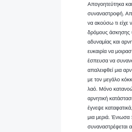
Απογοητεύτηκα και
συναναστροφή. Απλ
να ακούσω τι είχε 
δρόμους άσκησης υ
αδυναμίας και αρν
ευκαιρία να μοιρασ
έσπευσα να συνανα
απαλειφθεί μια αρν
με τον μεγάλο κόκκ
λαό. Μόνο κατανοώ
αρνητική κατάστασ
έγνεψε καταφατικά,
μια μεριά. Ένιωσα 
συναναστρέφεται α