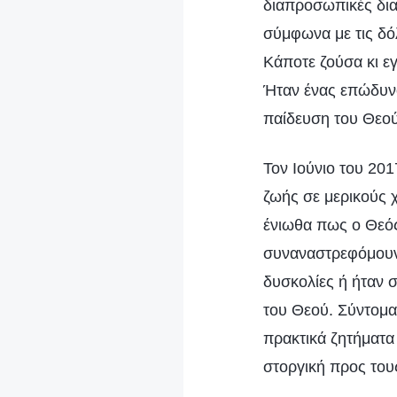
διαπροσωπικές δια
σύμφωνα με τις δόλ
Κάποτε ζούσα κι ε
Ήταν ένας επώδυνο
παίδευση του Θεού
Τον Ιούνιο του 20
ζωής σε μερικούς 
ένιωθα πως ο Θεός
συναναστρεφόμουν 
δυσκολίες ή ήταν 
του Θεού. Σύντομα
πρακτικά ζητήματα
στοργική προς του