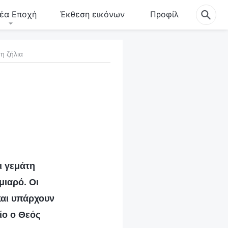
έα Εποχή
Έκθεση εικόνων
Προφίλ
τη ζήλια
ι γεμάτη
μιαρό. Οι
και υπάρχουν
ίο ο Θεός