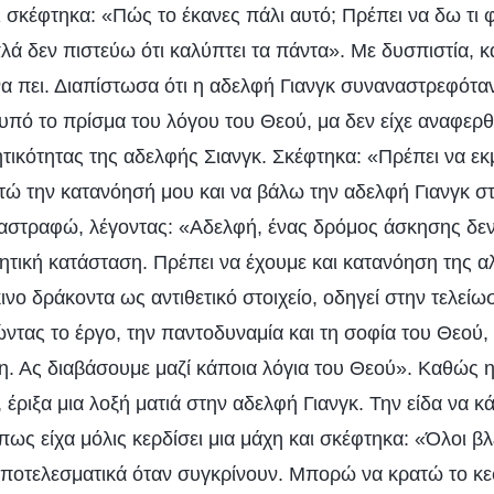
 σκέφτηκα: «Πώς το έκανες πάλι αυτό; Πρέπει να δω τι 
ά δεν πιστεύω ότι καλύπτει τα πάντα». Με δυσπιστία, κ
να πει. Διαπίστωσα ότι η αδελφή Γιανγκ συναναστρεφότα
πό το πρίσμα του λόγου του Θεού, μα δεν είχε αναφερθε
ητικότητας της αδελφής Σιανγκ. Σκέφτηκα: «Πρέπει να ε
τώ την κατανόησή μου και να βάλω την αδελφή Γιανγκ στ
στραφώ, λέγοντας: «Αδελφή, ένας δρόμος άσκησης δεν 
ητική κατάσταση. Πρέπει να έχουμε και κατανόηση της αλ
ινο δράκοντα ως αντιθετικό στοιχείο, οδηγεί στην τελείω
ντας το έργο, την παντοδυναμία και τη σοφία του Θεού,
η. Ας διαβάσουμε μαζί κάποια λόγια του Θεού». Καθώς 
 έριξα μια λοξή ματιά στην αδελφή Γιανγκ. Την είδα να κ
πως είχα μόλις κερδίσει μια μάχη και σκέφτηκα: «Όλοι β
ποτελεσματικά όταν συγκρίνουν. Μπορώ να κρατώ το κε