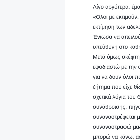
Λίγο αργότερα, έμα
«Όλοι με εκτιμούν,
εκτίμηση των αδελ
Ένιωσα να απειλού
υπεύθυνη στο καθή
Μετά όμως σκέφτηκ
εφοδιαστώ με την 
για να δουν όλοι π
ζήτημα που είχε θί
σχετικά λόγια του
συνάθροισης, πήγα
συναναστρέφεται 
συναναστραφώ μαζί
μπορώ να κάνω, αφ