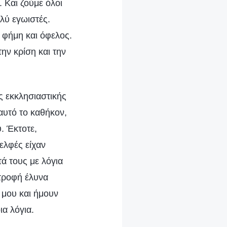
 Και ζούμε όλοι
ολύ εγωιστές.
 φήμη και όφελος.
ν κρίση και την
ς εκκλησιαστικής
υτό το καθήκον,
. Έκτοτε,
ελφές είχαν
ά τους με λόγια
τροφή έλυνα
 μου και ήμουν
α λόγια.