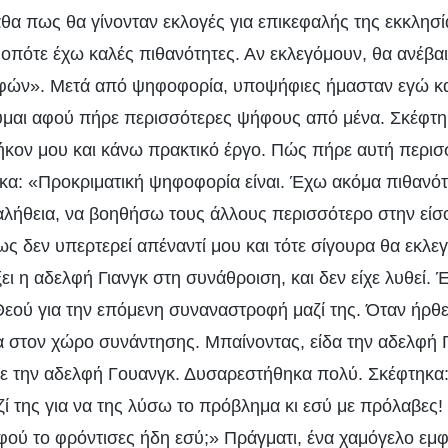
θα πως θα γίνονταν εκλογές για επικεφαλής της εκκλησί
 οπότε έχω καλές πιθανότητες. Αν εκλεγόμουν, θα ανέβαι
φών». Μετά από ψηφοφορία, υποψήφιες ήμασταν εγώ και
μαι αφού πήρε περισσότερες ψήφους από μένα. Σκέφτηκ
κον μου και κάνω πρακτικό έργο. Πώς πήρε αυτή περι
α: «Προκριματική ψηφοφορία είναι. Έχω ακόμα πιθανότ
αλήθεια, να βοηθήσω τους άλλους περισσότερο στην είσ
ως δεν υπερτερεί απέναντί μου και τότε σίγουρα θα εκλ
ξει η αδελφή Γιανγκ στη συνάθροιση, και δεν είχε λυθεί
 Θεού για την επόμενη συναναστροφή μαζί της. Όταν ήρθε
 στον χώρο συνάντησης. Μπαίνοντας, είδα την αδελφή Γ
με την αδελφή Γουανγκ. Δυσαρεστήθηκα πολύ. Σκέφτηκα
 της για να της λύσω το πρόβλημα κι εσύ με πρόλαβες! 
ού το φρόντισες ήδη εσύ;» Πράγματι, ένα χαμόγελο εμφ