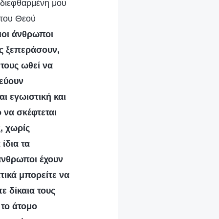
 διεφθαρμένη μου
 του Θεού
οι άνθρωποι
υς ξεπεράσουν,
τους ωθεί να
λεύουν
ι εγωιστική και
ο να σκέφτεται
ς, χωρίς
ίδια τα
 άνθρωποι έχουν
τικά μπορείτε να
τε δίκαια τους
 το άτομο