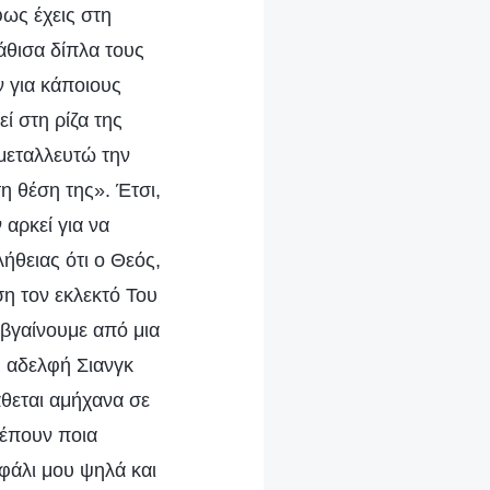
φως έχεις στη
άθισα δίπλα τους
ν για κάποιους
ί στη ρίζα της
κμεταλλευτώ την
η θέση της». Έτσι,
αρκεί για να
ήθειας ότι ο Θεός,
ση τον εκλεκτό Του
 βγαίνουμε από μια
η αδελφή Σιανγκ
άθεται αμήχανα σε
λέπουν ποια
φάλι μου ψηλά και