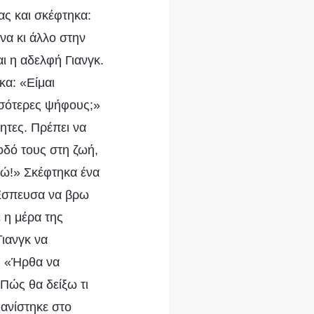
ας και σκέφτηκα:
να κι άλλο στην
 η αδελφή Γιανγκ.
α: «Είμαι
σσότερες ψήφους;»
ητες. Πρέπει να
οδό τους στη ζωή,
εγώ!» Σκέφτηκα ένα
. Έσπευσα να βρω
 η μέρα της
ιανγκ να
: «Ήρθα να
Πώς θα δείξω τι
ανίστηκε στο