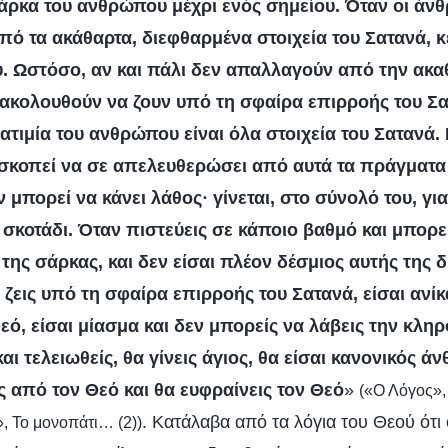
άρκα του ανθρώπου μέχρι ενός σημείου. Όταν οι άν
ό τα ακάθαρτα, διεφθαρμένα στοιχεία του Σατανά, κ
. Ωστόσο, αν και πάλι δεν απαλλαγούν από την ακαθ
ξακολουθούν να ζουν υπό τη σφαίρα επιρροής του Σα
 ατιμία του ανθρώπου είναι όλα στοιχεία του Σατανά
σκοπεί να σε απελευθερώσει από αυτά τα πράγματα 
 μπορεί να κάνει λάθος· γίνεται, στο σύνολό του, γι
σκοτάδι. Όταν πιστεύεις σε κάποιο βαθμό και μπορε
της σάρκας, και δεν είσαι πλέον δέσμιος αυτής της 
 ζεις υπό τη σφαίρα επιρροής του Σατανά, είσαι ανί
εό, είσαι μίασμα και δεν μπορείς να λάβεις την κληρ
αι τελειωθείς, θα γίνεις άγιος, θα είσαι κανονικός ά
ς από τον Θεό και θα ευφραίνεις τον Θεό
»
(«Ο Λόγος»,
. Κατάλαβα από τα λόγια του Θεού ότι ο
», Το μονοπάτι… (2))