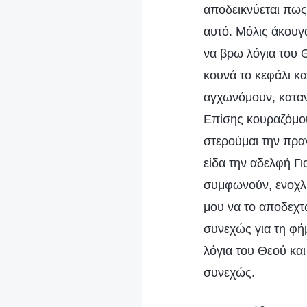
αποδεικνύεται πως 
αυτό. Μόλις άκουγ
να βρω λόγια του 
κουνά το κεφάλι κ
αγχωνόμουν, καταν
Επίσης κουραζόμου
στερούμαι την πραγ
είδα την αδελφή Γι
συμφωνούν, ενοχλή
μου να το αποδεχτ
συνεχώς για τη φή
λόγια του Θεού κ
συνεχώς.