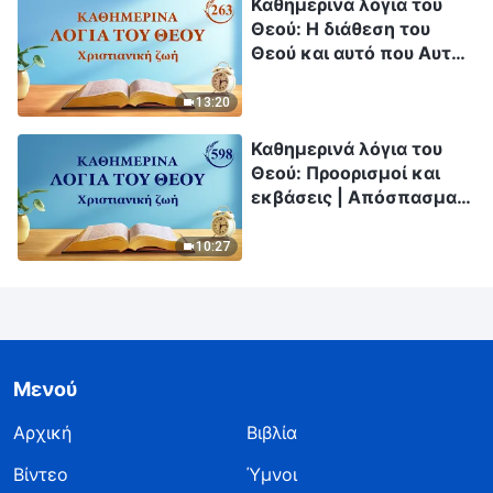
Καθημερινά λόγια του
Θεού: Η διάθεση του
Θεού και αυτό που Αυτός
έχει και είναι |
Απόσπασμα 263
13:20
Καθημερινά λόγια του
Θεού: Προορισμοί και
εκβάσεις | Απόσπασμα
598
10:27
Μενού
Αρχική
Βιβλία
Βίντεο
Ύμνοι