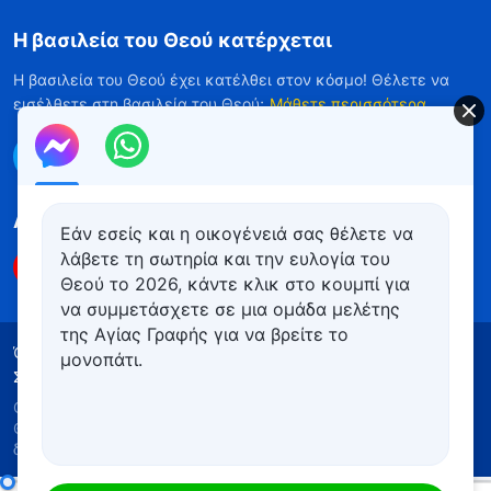
Η βασιλεία του Θεού κατέρχεται
Η βασιλεία του Θεού έχει κατέλθει στον κόσμο! Θέλετε να
εισέλθετε στη βασιλεία του Θεού;
Μάθετε περισσότερα
Επικοινωνήστε μαζί μας μέσω Messenger
Ακολουθήστε μας
Εάν εσείς και η οικογένειά σας θέλετε να
λάβετε τη σωτηρία και την ευλογία του
Θεού το 2026, κάντε κλικ στο κουμπί για
να συμμετάσχετε σε μια ομάδα μελέτης
της Αγίας Γραφής για να βρείτε το
Όροι Χρήσης
Πολιτική απορρήτου
μονοπάτι.
Συντελεστές
Πολιτική για τα Cookies
Copyright © 2026
Εκκλησία του Παντοδύναμου
Θεού
. Με την επιφύλαξη παντός νομίμου
δικαιώματος.