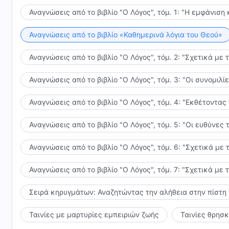
τιμωρίας από τον Θεό. Εκείνοι που θα κερδηθούν απ
Αναγνώσεις από το βιβλίο "Ο Λόγος", τόμ. 1: "Η εμφάνιση 
δραπετεύουν από τη σφαίρα επιρροής του. Αυτοί έχ
βασιλείας. Έτσι θα δημιουργηθεί τελικά ο λαός της βα
Αναγνώσεις από το βιβλίο «Καθημερινά λόγια του Θεού»
ανθρώπου; Είσαι διατεθειμένος να κερδηθείς από το
Αναγνώσεις από το βιβλίο "Ο Λόγος", τόμ. 2: "Σχετικά με 
του Σατανά και να επιστρέψεις στον Θεό; Ανήκεις 
ανήκουν στον λαό της βασιλείας; Αυτά τα πράγματα 
Αναγνώσεις από το βιβλίο "Ο Λόγος", τόμ. 3: "Οι συνομι
καμία περαιτέρω εξήγηση.
Αναγνώσεις από το βιβλίο "Ο Λόγος", τόμ. 4: "Εκθέτοντας
Αναγνώσεις από το βιβλίο "Ο Λόγος", τόμ. 5: "Οι ευθύνε
Αναγνώσεις από το βιβλίο "Ο Λόγος", τόμ. 6: "Σχετικά με 
Αναγνώσεις από το βιβλίο "Ο Λόγος", τόμ. 7: "Σχετικά με 
Σειρά κηρυγμάτων: Αναζητώντας την αλήθεια στην πίστη
Ταινίες με μαρτυρίες εμπειριών ζωής
Ταινίες θρησ