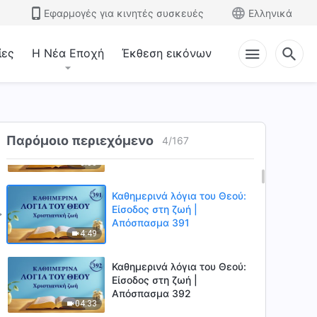
Απόσπασμα 374
Εφαρμογές για κινητές συσκευές
Ελληνικά
4:23
ίες
Η Νέα Εποχή
Έκθεση εικόνων
Καθημερινά λόγια του Θεού:
Είσοδος στη ζωή |
Απόσπασμα 389
4:59
Καθημερινά λόγια του Θεού:
Είσοδος στη ζωή |
Παρόμοιο περιεχόμενο
4
/
167
Απόσπασμα 390
3:53
Καθημερινά λόγια του Θεού:
Είσοδος στη ζωή |
Απόσπασμα 391
4:49
Καθημερινά λόγια του Θεού:
Είσοδος στη ζωή |
Απόσπασμα 392
04:33