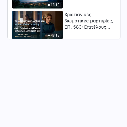
Κύριος;"
13:10
Καθημερινά λόγια του Θεού:
Είσοδος στη ζωή |
Χριστιανικές
Απόσπασμα 402
βιωματικές μαρτυρίες,
4:26
ΕΠ. 583: Επιτέλους
βγήκα από τη σκιά της
Καθημερινά λόγια του Θεού:
48:13
κατωτερότητας
Είσοδος στη ζωή |
Απόσπασμα 403
11:44
Καθημερινά λόγια του Θεού:
Είσοδος στη ζωή |
Απόσπασμα 404
9:17
Καθημερινά λόγια του Θεού:
Είσοδος στη ζωή |
Απόσπασμα 405
12:03
Καθημερινά λόγια του Θεού:
Είσοδος στη ζωή |