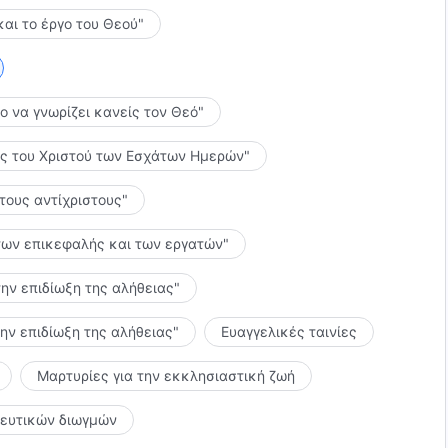
ό τον Θεό είναι όσοι απαρνούνται τον Σατανά και
και το έργο του Θεού"
ουν προσμετρηθεί επισήμως μεταξύ του λαού της
σιλείας. Είσαι διατεθειμένος να γίνεις αυτό το είδος
ν Θεό; Θέλεις να δραπετεύσεις από τη σφαίρα επιρροής
το να γνωρίζει κανείς τον Θεό"
πλέον στον Σατανά ή προσμετράσαι μεταξύ όσων
θα έπρεπε να είναι πλέον σαφή, και δεν χρειάζονται
λίες του Χριστού των Εσχάτων Ημερών"
 τους αντίχριστους"
ς των επικεφαλής και των εργατών"
την επιδίωξη της αλήθειας"
την επιδίωξη της αλήθειας"
Ευαγγελικές ταινίες
Μαρτυρίες για την εκκλησιαστική ζωή
κευτικών διωγμών