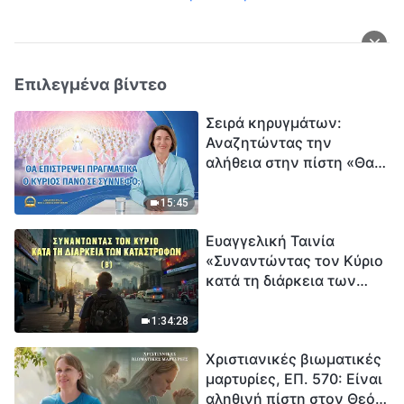
Επιλεγμένα βίντεο
Σειρά κηρυγμάτων:
Αναζητώντας την
αλήθεια στην πίστη «Θα
επιστρέψει πραγματικά ο
Κύριος πάνω σε
15:45
σύννεφο;»
Ευαγγελική Ταινία
«Συναντώντας τον Κύριο
κατά τη διάρκεια των
καταστροφών» (B) Η Γη
εισέρχεται σε μια
1:34:28
«περίοδο μαζικής
Χριστιανικές βιωματικές
εξαφάνισης». Οι
μαρτυρίες, ΕΠ. 570: Είναι
καταστροφές χτυπούν.
αληθινή πίστη στον Θεό
Ξεκινά η αντίστροφη