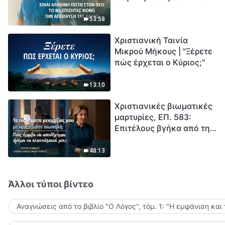
το να επιζητάς μόνο την
μέτρηση για την
απόλαυση της χάρης;
ανθρωπότητα. Έχεις βρει
53:58
τρόπο να επιβιώσεις;
Χριστιανική Ταινία
Μικρού Μήκους | "Ξέρετε
πώς έρχεται ο Κύριος;"
13:10
Χριστιανικές βιωματικές
μαρτυρίες, ΕΠ. 583:
Επιτέλους βγήκα από τη
σκιά της κατωτερότητας
48:13
Άλλοι τύποι βίντεο
Αναγνώσεις από το βιβλίο "Ο Λόγος", τόμ. 1: "Η εμφάνιση και