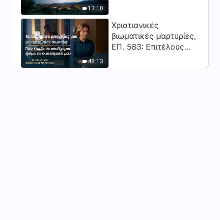
Απόσπασμα 462
Κύριος;"
9:03
13:10
Χριστιανικές
Καθημερινά λόγια του Θεού:
βιωματικές μαρτυρίες,
Είσοδος στη ζωή |
ΕΠ. 583: Επιτέλους
Απόσπασμα 463
βγήκα από τη σκιά της
4:37
48:13
κατωτερότητας
Καθημερινά λόγια του Θεού:
Είσοδος στη ζωή |
Απόσπασμα 464
8:24
Καθημερινά λόγια του Θεού:
Είσοδος στη ζωή |
Απόσπασμα 465
6:24
Καθημερινά λόγια του Θεού:
Είσοδος στη ζωή |
Απόσπασμα 466
5:25