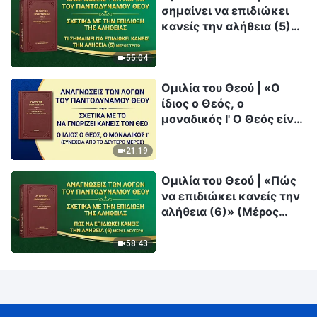
σημαίνει να επιδιώκει
κανείς την αλήθεια (5)»
(Μέρος τρίτο)
55:04
Ομιλία του Θεού | «Ο
ίδιος ο Θεός, ο
μοναδικός Ι' Ο Θεός είναι
η πηγή της ζωής των
πάντων (Δ')» (Συνέχεια
21:19
από το δεύτερο μέρος)
Ομιλία του Θεού | «Πώς
να επιδιώκει κανείς την
αλήθεια (6)» (Μέρος
δεύτερο)
58:43