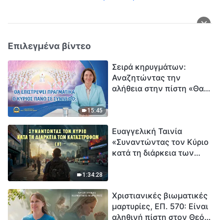
Επιλεγμένα βίντεο
Σειρά κηρυγμάτων:
Αναζητώντας την
αλήθεια στην πίστη «Θα
επιστρέψει πραγματικά ο
Κύριος πάνω σε
15:45
σύννεφο;»
Ευαγγελική Ταινία
«Συναντώντας τον Κύριο
κατά τη διάρκεια των
καταστροφών» (B) Η Γη
εισέρχεται σε μια
1:34:28
«περίοδο μαζικής
Χριστιανικές βιωματικές
εξαφάνισης». Οι
μαρτυρίες, ΕΠ. 570: Είναι
καταστροφές χτυπούν.
αληθινή πίστη στον Θεό
Ξεκινά η αντίστροφη