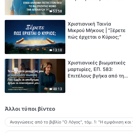
το να επιζητάς μόνο την
μέτρηση για την
απόλαυση της χάρης;
ανθρωπότητα. Έχεις βρει
53:58
τρόπο να επιβιώσεις;
Χριστιανική Ταινία
Μικρού Μήκους | "Ξέρετε
πώς έρχεται ο Κύριος;"
13:10
Χριστιανικές βιωματικές
μαρτυρίες, ΕΠ. 583:
Επιτέλους βγήκα από τη
σκιά της κατωτερότητας
48:13
Άλλοι τύποι βίντεο
Αναγνώσεις από το βιβλίο "Ο Λόγος", τόμ. 1: "Η εμφάνιση και