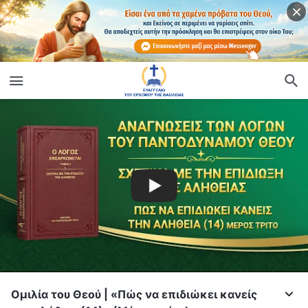
Ομιλία του Θεού | «Πώς να επιδιώκει κανείς