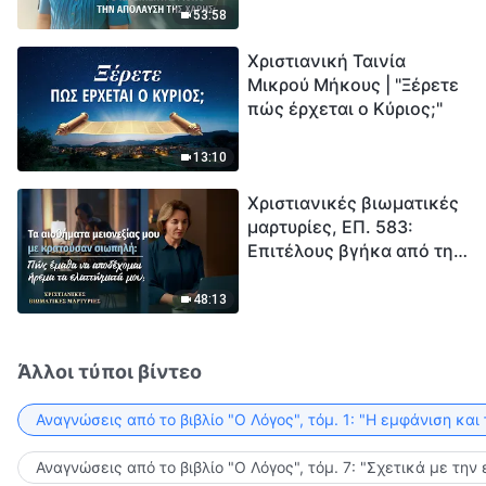
απόλαυση της χάρης;
ανθρωπότητα. Έχεις βρει
53:58
τρόπο να επιβιώσεις;
Χριστιανική Ταινία
Μικρού Μήκους | "Ξέρετε
πώς έρχεται ο Κύριος;"
13:10
Χριστιανικές βιωματικές
μαρτυρίες, ΕΠ. 583:
Επιτέλους βγήκα από τη
σκιά της κατωτερότητας
48:13
Άλλοι τύποι βίντεο
Αναγνώσεις από το βιβλίο "Ο Λόγος", τόμ. 1: "Η εμφάνιση και
Αναγνώσεις από το βιβλίο "Ο Λόγος", τόμ. 7: "Σχετικά με την