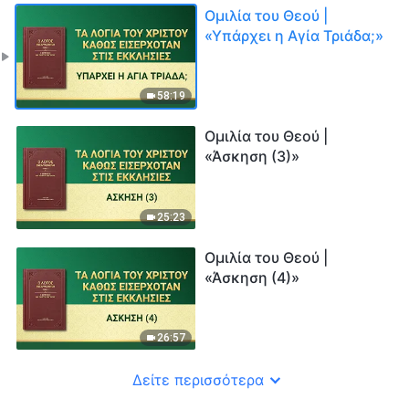
Ομιλία του Θεού |
«Υπάρχει η Αγία Τριάδα;»
58:19
Ομιλία του Θεού |
«Άσκηση (3)»
25:23
Ομιλία του Θεού |
«Άσκηση (4)»
26:57
Δείτε περισσότερα