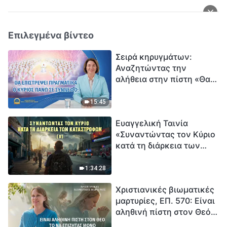
Επιλεγμένα βίντεο
Σειρά κηρυγμάτων:
Αναζητώντας την
αλήθεια στην πίστη «Θα
επιστρέψει πραγματικά ο
Κύριος πάνω σε
15:45
σύννεφο;»
Ευαγγελική Ταινία
«Συναντώντας τον Κύριο
κατά τη διάρκεια των
καταστροφών» (B) Η Γη
εισέρχεται σε μια
1:34:28
«περίοδο μαζικής
Χριστιανικές βιωματικές
εξαφάνισης». Οι
μαρτυρίες, ΕΠ. 570: Είναι
καταστροφές χτυπούν.
αληθινή πίστη στον Θεό
Ξεκινά η αντίστροφη
το να επιζητάς μόνο την
μέτρηση για την