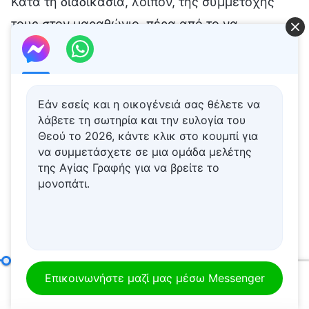
Εάν εσείς και η οικογένειά σας θέλετε να
λάβετε τη σωτηρία και την ευλογία του
Θεού το 2026, κάντε κλικ στο κουμπί για
να συμμετάσχετε σε μια ομάδα μελέτης
της Αγίας Γραφής για να βρείτε το
μονοπάτι.
Πώς να επιδιώκει κανείς την αλήθεια (8)
Μέρος τρίτο
Επικοινωνήστε μαζί μας μέσω Messenger
00:20
01:00:19