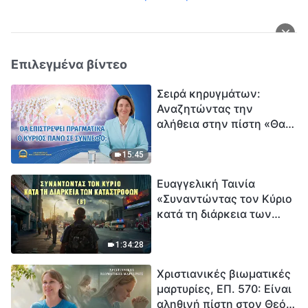
Επιλεγμένα βίντεο
Σειρά κηρυγμάτων:
Αναζητώντας την
αλήθεια στην πίστη «Θα
επιστρέψει πραγματικά ο
Κύριος πάνω σε
15:45
σύννεφο;»
Ευαγγελική Ταινία
«Συναντώντας τον Κύριο
κατά τη διάρκεια των
καταστροφών» (B) Η Γη
εισέρχεται σε μια
1:34:28
«περίοδο μαζικής
Χριστιανικές βιωματικές
εξαφάνισης». Οι
μαρτυρίες, ΕΠ. 570: Είναι
καταστροφές χτυπούν.
αληθινή πίστη στον Θεό
Ξεκινά η αντίστροφη