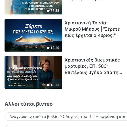
το να επιζητάς μόνο την
μέτρηση για την
απόλαυση της χάρης;
ανθρωπότητα. Έχεις βρει
53:58
τρόπο να επιβιώσεις;
Χριστιανική Ταινία
Μικρού Μήκους | "Ξέρετε
πώς έρχεται ο Κύριος;"
13:10
Χριστιανικές βιωματικές
μαρτυρίες, ΕΠ. 583:
Επιτέλους βγήκα από τη
σκιά της κατωτερότητας
48:13
Άλλοι τύποι βίντεο
Αναγνώσεις από το βιβλίο "Ο Λόγος", τόμ. 1: "Η εμφάνιση και