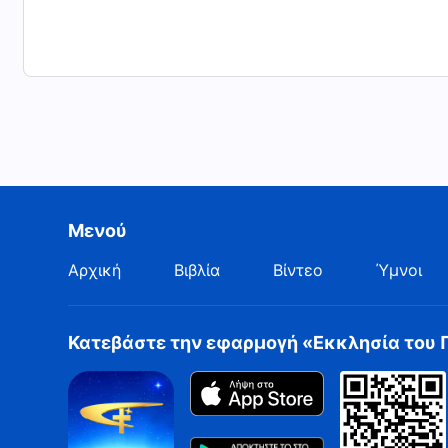
Μενού
Αρχική
Βιβλία
Βίντεο
Ύμνοι
Κατεβάστε την εφαρμογή «Εκκλησία του