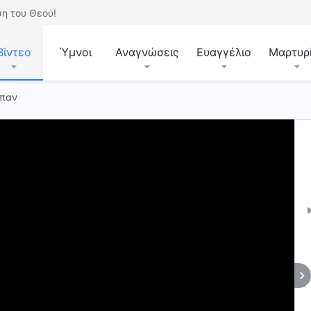
η του Θεού!
Βίντεο
Ύμνοι
Αναγνώσεις
Ευαγγέλιο
Μαρτυρ
μπαν