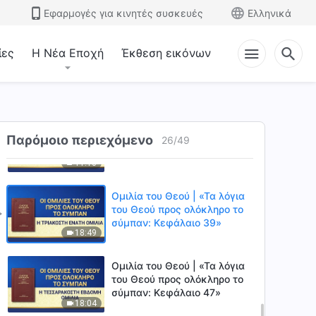
σύμπαν: Η εικοστή όγδοη
Εφαρμογές για κινητές συσκευές
Ελληνικά
18:14
ομιλία»
ίες
Η Νέα Εποχή
Έκθεση εικόνων
Ομιλία του Θεού | «Οι ομιλίες
του Θεού προς ολόκληρο το
σύμπαν: Η εικοστή ένατη
17:39
ομιλία»
Ομιλία του Θεού | «Τα λόγια
Παρόμοιο περιεχόμενο
του Θεού προς ολόκληρο το
26
/
49
σύμπαν: Κεφάλαιο 37»
11:10
Ομιλία του Θεού | «Τα λόγια
του Θεού προς ολόκληρο το
σύμπαν: Κεφάλαιο 39»
18:49
Ομιλία του Θεού | «Τα λόγια
του Θεού προς ολόκληρο το
σύμπαν: Κεφάλαιο 47»
18:04