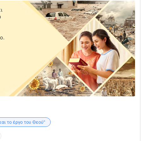
ι
υ
ε
ο.
και το έργο του Θεού"