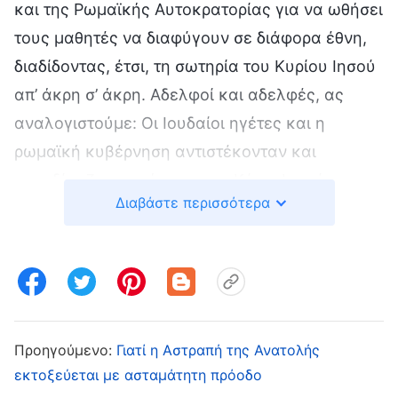
και της Ρωμαϊκής Αυτοκρατορίας για να ωθήσει
τους μαθητές να διαφύγουν σε διάφορα έθνη,
διαδίδοντας, έτσι, τη σωτηρία του Κυρίου Ιησού
απ’ άκρη σ’ άκρη. Αδελφοί και αδελφές, ας
αναλογιστούμε: Οι Ιουδαίοι ηγέτες και η
ρωμαϊκή κυβέρνηση αντιστέκονταν και
καταδίκαζαν παράφορα τον Κύριο Ιησού και το
Διαβάστε περισσότερα
έργο Του. Μπορεί αυτό να συνέβαινε επειδή ο
Κύριος Ιησούς δεν ήταν ο αληθινός Θεός;
Μπορεί να συνέβαινε επειδή ο Κύριος Ιησούς
δεν έφερνε την αληθινή οδό; Μήπως αυτό το
οποίο εγκατέλειψαν κι αυτό στο οποίο
αντιστέκονταν οι θρησκευτικοί ηγέτες και η
Προηγούμενο:
Γιατί η Αστραπή της Ανατολής
εκτοξεύεται με ασταμάτητη πρόοδο
ρωμαϊκή κυβέρνηση, δεν ήταν η οδός του Θεού;