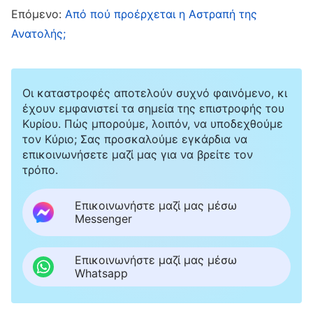
Μήπως η αληθινή οδός καθορίζεται από τους
Επόμενο:
Από πού προέρχεται η Αστραπή της
θρησκευτικούς ηγέτες και τις πολιτικές αρχές;
Ανατολής;
Ο Κύριος Ιησούς είπε: «
Και αύτη είναι η κρίσις,
ότι το φως ήλθεν εις τον κόσμον, και οι
Οι καταστροφές αποτελούν συχνό φαινόμενο, κι
άνθρωποι ηγάπησαν το σκότος μάλλον παρά
έχουν εμφανιστεί τα σημεία της επιστροφής του
το φώς· διότι ήσαν πονηρά τα έργα αυτών.
Κυρίου. Πώς μπορούμε, λοιπόν, να υποδεχθούμε
τον Κύριο; Σας προσκαλούμε εγκάρδια να
Επειδή πας, όστις πράττει φαύλα, μισεί το
επικοινωνήσετε μαζί μας για να βρείτε τον
φως και δεν έρχεται εις το φως, διά να μη
τρόπο.
ελεγχθώσι τα έργα αυτού
»
(Κατά Ιωάννην 3:19-
Επικοινωνήστε μαζί μας μέσω
. «
Εάν ο κόσμος σας μισή, εξεύρετε ότι εμέ
20)
Messenger
πρότερον υμών εμίσησεν
»
.
(Κατά Ιωάννην 15:18)
«
Η γενεά αύτη είναι πονηρά
»
(Κατά Λουκάν
Επικοινωνήστε μαζί μας μέσω
Whatsapp
. Στην Α΄ Ιωάννου 5:19, λέει «
Ο κόσμος
11:29)
όλος εν τω πονηρώ κείται
». Αφού η