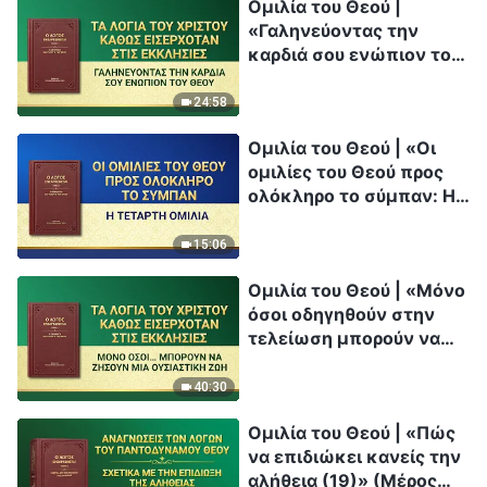
Ομιλία του Θεού |
«Γαληνεύοντας την
καρδιά σου ενώπιον του
Θεού»
24:58
Ομιλία του Θεού | «Οι
ομιλίες του Θεού προς
ολόκληρο το σύμπαν: Η
τέταρτη ομιλία»
15:06
Ομιλία του Θεού | «Μόνο
όσοι οδηγηθούν στην
τελείωση μπορούν να
ζήσουν μια ουσιαστική
ζωή»
40:30
Ομιλία του Θεού | «Πώς
να επιδιώκει κανείς την
αλήθεια (19)» (Μέρος