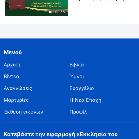
τρίτο)
1:08:55
Μενού
Αρχική
Βιβλία
Βίντεο
Ύμνοι
Αναγνώσεις
Ευαγγέλιο
Μαρτυρίες
Η Νέα Εποχή
Έκθεση εικόνων
Προφίλ
Κατεβάστε την εφαρμογή «Εκκλησία του