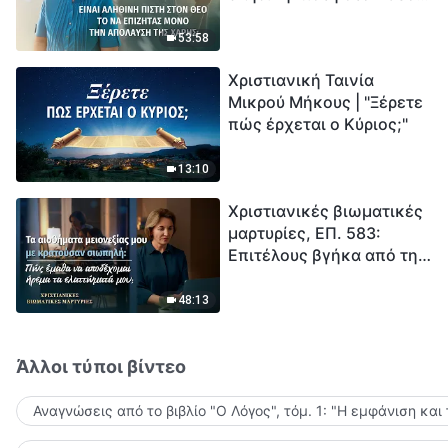
το να επιζητάς μόνο την
μέτρηση για την
απόλαυση της χάρης;
ανθρωπότητα. Έχεις βρει
53:58
τρόπο να επιβιώσεις;
Χριστιανική Ταινία
Μικρού Μήκους | "Ξέρετε
πώς έρχεται ο Κύριος;"
13:10
Χριστιανικές βιωματικές
μαρτυρίες, ΕΠ. 583:
Επιτέλους βγήκα από τη
σκιά της κατωτερότητας
48:13
Άλλοι τύποι βίντεο
Αναγνώσεις από το βιβλίο "Ο Λόγος", τόμ. 1: "Η εμφάνιση και