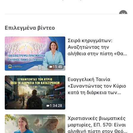
Επιλεγμένα βίντεο
Σειρά κηρυγμάτων:
Αναζητώντας την
αλήθεια στην πίστη «Θα
επιστρέψει πραγματικά ο
Κύριος πάνω σε
15:45
σύννεφο;»
Ευαγγελική Ταινία
«Συναντώντας τον Κύριο
κατά τη διάρκεια των
καταστροφών» (B) Η Γη
εισέρχεται σε μια
1:34:28
«περίοδο μαζικής
Χριστιανικές βιωματικές
εξαφάνισης». Οι
μαρτυρίες, ΕΠ. 570: Είναι
καταστροφές χτυπούν.
αληθινή πίστη στον Θεό
Ξεκινά η αντίστροφη