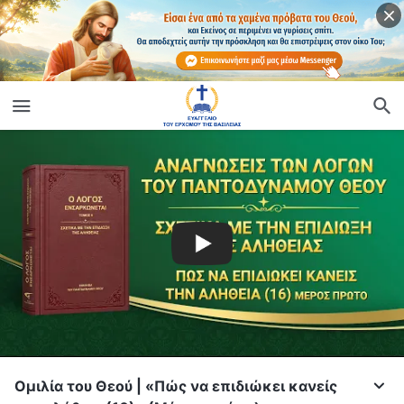
Ομιλία του Θεού | «Πώς να επιδιώκει κανείς