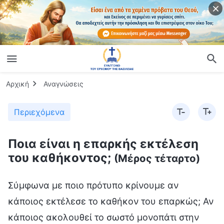
Αρχική
Αναγνώσεις
Περιεχόμενα
Ποια είναι η επαρκής εκτέλεση
του καθήκοντος;
(Μέρος τέταρτο)
Σύμφωνα με ποιο πρότυπο κρίνουμε αν κάποιος εκτέλεσε το καθήκον του επαρκώς; Αν κάποιος ακολουθεί το σωστό μονοπάτι στην εκτέλεση του καθήκοντος, με σωστή κατεύθυνση και πρόθεση, αν η προέλευση και οι αρχές είναι σωστές, αν δηλαδή όλες αυτές οι πτυχές είναι σωστές, τότε το καθήκον εκτελέστηκε επαρκώς. Πολλοί άνθρωποι το καταλαβαίνουν αυτό στη θεωρία, αλλά όταν τους συμβεί κάτι στ’ αλήθεια, μπερδεύονται. Θα σας πω μία αρχή για να το συνοψίσουμε: Όταν αντιμετωπίζετε διάφορες καταστάσεις, μη φέρεστε αυθαίρετα και μονομερώς. Γιατί δεν πρέπει να φέρεστε αυθαίρετα και μονομερώς; Πρώτον, μια τέτοια συμπεριφορά δεν συμβαδίζει με τις αρχές της εκτέλεσης του καθήκοντος. Επιπλέον, το καθήκον δεν είναι προσωπικό σου ζήτημα, δεν το κάνεις για σένα, δεν είναι προσωπική σου διαχείριση, δεν είναι η επιχείρησή σου. Στον οίκο του Θεού, ό,τι κι αν κάνεις, δεν εργάζεσαι πάνω σε κάποιο δικό σου εγχείρημα· πρόκειται για το έργο του οίκου του Θεού, πρόκειται για το έργο του Θεού. Πρέπει να έχεις διαρκώς αυτήν τη γνώση στο μυαλό σου και να λες: «Δεν είναι δική μου υπόθεση· κάνω το καθήκον μου και εκπληρώνω την ευθύνη μου. Κάνω το έργο της εκκλησίας. Είναι μια εργασία που μου εμπιστεύτηκε ο Θεός και την κάνω για Εκείνον. Είναι το καθήκον μου, δεν είναι προσωπική μου υπόθεση». Αυτό είναι το πρώτο που θα πρέπει να καταλάβουν οι άνθρωποι. Εάν αντιμετωπίζεις ένα καθήκον ως προσωπική σου υπόθεση και δεν αναζητάς τις αλήθεια-αρχές όταν ενεργείς, αν το εκτελείς σύμφωνα με τα κίνητρα, τις απόψεις και τα κρυφά σου σχέδια, τότε πιθανότατα να κάνεις λάθη. Πώς πρέπει λοιπόν να πράξεις εάν μπορείς να ξεχωρίσεις πολύ καλά μεταξύ του καθήκοντός σου και των προσωπικών σου υποθέσεων, και γνωρίζεις ότι πρόκειται για καθήκον; (Αναζητώ ό,τι ζητά ο Θεός, αναζητώ τις αρχές.) Σωστά. Αν σου συμβεί κάτι και δεν κατανοείς την αλήθεια, κι έχεις κάποια ιδέα, αλλά ακόμα δεν το έχεις ξεκαθαρίσει, τότε πρέπει να βρεις αδελφούς και αδελφές που να κατανοούν την αλήθεια για να συναναστραφείς μαζί τους. Αυτό σημαίνει αναζήτηση της αλήθειας, αυτή είναι, πριν απ’ όλα τ’ άλλα, η στάση που θα πρέπει να έχεις απέναντι στο καθήκον σου. Μην παίρνεις αποφάσεις με βάση ό,τι που θεωρείς εσύ σωστό και στη συνέχεια να χτυπάς το σφυρί και να λες ότι η υπόθεση έκλεισε —κάτι τέτοιο εύκολα οδηγεί σε προβλήματα. Το καθήκον δεν είναι προσωπική σου υπόθεση. Τα ζητήματα του οίκου του Θεού, είτε μικρά είτε μεγάλα, δεν είναι προσωπική υπόθεση κανενός. Εφόσον σχετίζεται με το καθήκον, τότε δεν είναι προσωπικό σου ζήτημα, δεν είναι προσωπική σου υπόθεση —αφορά την αλήθεια και την αρχή. Ποιο είναι λοιπόν το πρώτο που θα πρέπει να κάνετε; Ν’ αναζητήσετε την αλήθεια, ν’ αναζητήσετε τις αρχές. Και αν δεν κατανοείτε την αλήθεια, πρέπει πρώτα ν’ αναζητήσετε τις αρχές. Εάν ήδη κατανοείτε την αλήθεια, θα είναι εύκολο να εντοπίσετε τις αρχές. Τι πρέπει να κάνεις αν δεν καταλαβαίνεις τις αρχές; Υπάρχει τρόπος: μπορείς να συναναστραφείς μ’ αυτούς που καταλαβαίνουν. Μην υποθέτεις ότι εσύ καταλαβαίνεις τα πάντα κι έχεις πάντα δίκιο. Έτσι είναι εύκολο να κάνεις λάθη. Τι είδους διάθεση είναι αυτή κατά την οποία πρέπει πάντα να έχεις τον τελευταίο λόγο; Είναι αλαζονεία κι αυταρέσκεια, αυθαίρετη και μονομερής συμπεριφορά. Κάποιοι σκέφτονται: «Είμαι απόφοιτος πανεπιστημίου, είμαι πιο καλλιεργημένος από εσάς, έχω ικανότητα κατανόησης. Εσείς έχετε όλοι μικρό ανάστημα και δεν καταλαβαίνετε την αλήθεια, οπότε πρέπει να μ’ ακούτε σ’ ό,τι λέω. Μπορώ να παίρνω αποφάσεις ολομόναχος!» Τι άποψη είναι αυτή; Αν έχεις τέτοια άποψη, θα έχεις προβλήματα. Δεν πρόκειται να εκτελέσεις ποτέ καλά τα καθήκοντά σου. Πώς μπορείς να εκτελείς τα καθήκοντά σου καλά όταν θέλεις να έχεις πάντα τον τελευταίο λόγο, χωρίς αρμονική συνεργασία; Αν εκτελείς έτσι τα καθήκοντά σου, δεν υπάρχει περίπτωση να φτάσεις στον στόχο. Γιατί το λέω αυτό; Θέλεις μονίμως να περιορίζεις τους άλλους και να τους κάνεις να σ’ ακούνε, και δεν ακούς τίποτα απ’ όσα λένε οι άλλοι. Αυτό δεν δείχνει μόνο προκατάληψη και πείσμα, αλλά κι αλαζονεία και αυταρέσκεια. Έτσι, όχι μόνο δεν θα εκτελέσεις καλά το δικό σου καθήκον, αλλά θα εμποδίσεις και τους άλλους απ’ το να εκτελέσουν καλά το δικό τους. Αυτή είναι η συνέπεια της αλαζονικής διάθεσης. Γιατί ο Θεός απαιτεί από τους ανθρώπους αρμονική συνεργασία; Από τη μία, κάτι τέτοιο βοηθάει στο να αποκαλυφθούν οι διεφθαρμένες διαθέσεις των ανθρώπων, κι έτσι τους επιτρέπει να γνωρίσουν τον εαυτό τους και να απαλλαχθούν από τις διεφθαρμένες διαθέσεις τους. Αυτό βοηθάει τη ζωή-είσοδό τους. Από την άλλη, η αρμονική συνεργασία είναι ωφέλιμη και για το έργο της εκκλησίας. Αφού όλοι έχουν έλλειψη κατανόησης της αλήθειας κι έχουν διεφθαρμένες διαθέσεις, αν δεν υπάρχει αρμονική συνεργασία, τότε δεν θα μπορούν να εκτελούν καλά τα καθήκοντά τους, και αυτό θα έχει επίπτωση στο έργο της εκκλησίας. Η συνέπεια αυτή είναι πολύ σοβαρή. Με λίγα λόγια, για να καταφέρει κανείς να εκτελεί τα καθήκοντά του επαρκώς, πρέπει να μάθει να συνεργάζεται αρμονικά, κι όταν αντιμετωπίζει καταστάσεις, να συναναστρέφεται σχετικά με την αλήθεια για να βρίσκει λύσεις. Αυτό είναι απαραίτητο, αφού ωφελεί όχι μόνο το έργο της εκκλησίας, αλλά και την ζωή-είσοδο του εκλεκτού λαού του Θεού. Κάποιοι άνθρωποι δεν το καταλαβαίνουν αυτό· νομίζουν ότι η αρμονική συνεργασία φέρνει προβλήματα και ότι κάποιες φορές η συναναστροφή σχετικά με την αλήθεια δεν έχει εύκολα αποτελέσματα. Αυτοί οι άνθρωποι εγείρουν αμφιβολίες λέγοντας: «Είναι απαραίτητο να συνεργάζομαι αρμονικά για να καταφέρω να εκτελέσω επαρκώς το καθήκον μου; Είναι σίγουρο ότι θα φέρει αποτέλεσμα η συναναστροφή, όταν αντιμετωπίζουμε κάποια κατάσταση; Νομίζω όλα αυτά είναι για να είναι. Δεν έχει νόημα ν’ ακολουθεί κανείς όλους αυτούς τους κανονισμούς». Είναι σωστή αυτή η άποψη; (Όχι.) Τι πρόβλημα φανερώνει; (Έχουν προβληματική στάση απέναντί στην εκτέλεση του καθήκοντος.) Κάποιοι άνθρωποι έχουν αλαζονική κι αυτάρεσκη διάθεση. Είναι απρόθυμοι να συναναστραφούν σχετικά με την αλήθεια και θέλουν μονίμως να έχουν τον τελευταίο λόγο. Μπορεί ένας άνθρωπος τόσο αλαζονικός και αυτάρεσκος να συνεργαστεί αρμονικά με τους άλλους; Ο Θεός απαιτεί απ’ τους ανθρώπους να συνεργάζονται αρμονικά όσο εκτελούν τα καθήκοντά τους για να διορθώνουν τις διεφθαρμένες διαθέσεις τους, για να τους βοηθήσει να μάθουν να υποτάσσονται στο έργο του Θεού ενώ εκτελούν τα καθήκοντά τους, και ν’ απαλλαχθούν από τις διεφθαρμένες διαθέσεις τους, καταφέρνοντας έτσι να εκτελέσουν επαρκώς το καθήκον τους. Όταν αρνείσαι να συνεργαστείς με τους άλλους και θες να φέρεσαι αυθαίρετα και μονομερώς, και να κάνεις όλους τους άλλους να σ’ ακούνε, τότε έχεις σωστή στάση απέναντι στο καθήκον σου; Η στάση σου απέναντι στο καθήκον σου σχετίζεται με τη ζωή-είσοδό σου. Ο Θεός δεν ενδιαφέρεται για το τι σου συμβαίνει κάθε μέρα ή για το πόση δουλειά κάνεις, πόση προσπάθεια καταβάλλεις —αυτό που εξετάζει είναι η στάση σου απέναντι σ’ όλα αυτά. Και με τι σχετίζονται η στάση με την οποία κάνεις αυτά τα πράγματα και ο τρόπος με τον οποίον τα κάνεις; Σχετίζονται με το αν επιδιώκεις ή δεν επιδιώκεις την αλήθεια, καθώς και με τη ζωή-είσοδό σου. Ο Θεός εξετάζει τη ζωή-είσοδό σου, το μονοπάτι στο οποίο βαδίζεις. Εάν βαδίζεις στο μονοπάτι της επιδίωξης της αλήθειας και έχεις ζωή-είσοδο, τότε θα μπορείς να συνεργαστείς αρμονικά με τους άλλους όταν εκτελείς τα καθήκοντά σου και θα είναι εύκολο να τα εκτελέσεις επαρκώς. Αν όμως, καθώς εκτελείς το καθήκον σου, τονίζεις διαρκώς ότι έχεις κεφάλαιο, ότι καταλαβαίνεις τη δουλειά σου, ότι έχεις εμπειρία, ότι λαμβάνεις υπόψη σου τις προθέσεις του Θεού και ότι επιδιώκεις την αλήθεια περισσότερο από οποιονδήποτε άλλον, και αν τότε νομίζεις ότι όλα αυτά σου δίνουν το δικαίωμα να έχεις τον τελευταίο λόγο, και δεν συζητάς τίποτα με κανέναν άλλον, ενώ ακολουθείς πάντα δικούς σου κανόνες και το κάνεις λες και ασχολείσαι με προσωπική διαχείριση, και θέλεις πάντα να είσαι «το μόνο λουλούδι που ανθίζει», βαδίζεις τότε στο μονοπάτι της ζωής-εισόδου; Όχι —αυτό είναι η επιδίωξη της θέσης, είναι σαν να βαδίσεις στο μονοπάτι του Παύλου, δεν είναι το μονοπάτι της ζωής-εισόδου. Ο τρόπος με τον οποίο οδηγεί ο Θεός τους ανθρώπους στο μονοπάτι της ζωής-εισόδου και στο μονοπάτι επιδίωξης της αλήθειας δεν έχει χώρο για τέτοιες συμπεριφορές ή εκδηλώσεις. Ποιο είναι το πρότυπο για την επαρκή εκτέλεση του καθήκοντος; (Η αναζήτηση της αλήθειας σ’ όλα τα πράγματα, το να μπορείς να ενεργείς σύμφωνα με τις αρχές.) Έτσι είναι. Για να εκτελέσεις επαρκώς το καθήκον σου, δεν έχει σημασία πόσα χρόνια πιστεύεις στον Θεό, πόσα καθήκοντα έχεις εκτελέσει, ούτε πόσες συνεισφορές έχεις κάνει στον οίκο του Θεού, πόσο μάλλον πόση εμπειρία έχεις στο καθήκον σου. Το κύριο πράγμα που εξετάζει ο Θεός είναι το μονοπάτι που ακολουθεί κανείς. Με άλλα λόγια, εξετάζει τη στάση που έχει κάποιος απέναντι στην αλήθεια και τις αρχές, την κατεύθυνση, την προέλευση και το σημείο εκκίνησης που βρίσκονται πίσω απ’ τις πράξεις του. Σ’ αυτά τα πράγματα εστιάζει ο Θεός· αυτά είναι που καθορίζουν το μονοπάτι που βαδίζεις. Πώς θα σε δει ο Θεός εάν, όσο εκτελείς το καθήκον σου, δεν εκδηλώνεις καθόλου αυτά τα θετικά πράγματα, και αν οι αρχές, το μονοπάτι και η βάση της δράσης σου είναι οι δικές σου σκέψεις, οι δικοί σου στόχοι και τα δικά σου σχέδια, αν το σημείο εκκίνησής σου είναι να προστατεύεις τα δικά σου συμφέροντα και να διασφαλίζεις τη φήμη και τη θέση σου, αν ο τρόπος που λειτουργείς είναι να παίρνεις αποφάσεις και να ενεργείς μόνος σου έχοντας τον τελευταίο λόγο, χωρίς ποτέ να συζητάς ή να συνεργάζεσαι αρμονικά με τους άλλους, και χωρίς ποτέ να ακούς συμβουλές όταν έχεις κάνει λάθος, πόσο μάλλον να αναζητάς την αλήθεια; Αν εκτελείς έτσι το καθήκον σου, δεν πληροίς ακόμα τις προδιαγραφές και δεν έχεις βαδίσει στο μονοπάτι της επιδίωξης της αλήθειας, επειδή, καθώς κάνεις το καθήκον σου, δεν αναζητάς τις αλήθεια-αρχές και κάνεις πάντα ό,τι θέλεις, ό,τι σου αρέσει. Γι’ αυτό οι περισσότεροι άνθρωποι δεν εκτελούν επαρκώς τα καθήκοντά τους. Και πώς πρέπει να λυθεί αυτό το πρόβλημα; Θα λέγατε ότι είναι δύσκολο να εκπληρώσει κανείς επαρκώς το καθήκον του; Στην πραγματικότητα, δεν είναι· αρκεί οι άνθρωπο