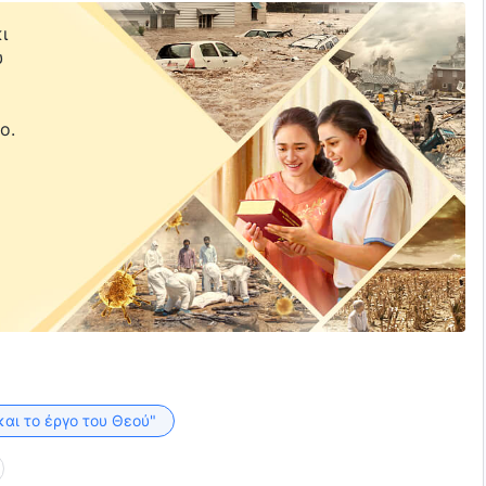
ι
υ
ε
ο.
και το έργο του Θεού"