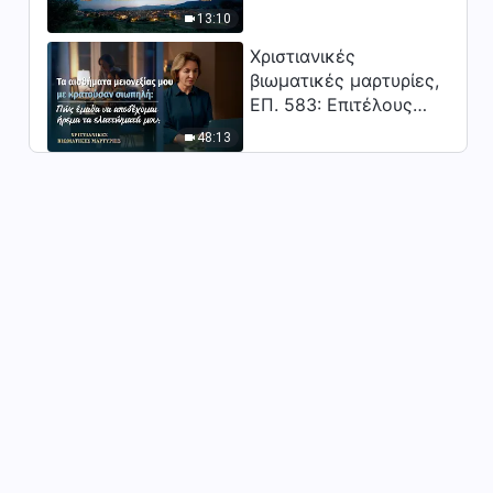
Κύριος;"
13:10
Χριστιανικές
βιωματικές μαρτυρίες,
ΕΠ. 583: Επιτέλους
βγήκα από τη σκιά της
48:13
κατωτερότητας