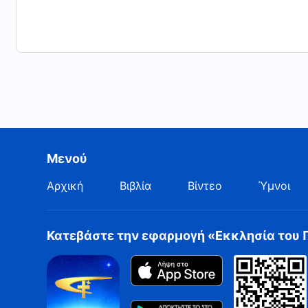
Μενού
Αρχική
Βιβλία
Βίντεο
Ύμνοι
Κατεβάστε την εφαρμογή «Εκκλησία του