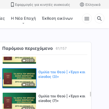
έχετε μια αμετάβλητη
Εφαρμογές για κινητές συσκευές
Ελληνικά
διάθεση σημαίνει πως είστε
30:48
εχθρικοί προς τον Θεό»
ίες
Η Νέα Εποχή
Έκθεση εικόνων
Ομιλία του Θεού | «Όλοι
εκείνοι που δεν γνωρίζουν
τον Θεό είναι αυτοί που
23:23
αντιμάχονται τον Θεό»
Ομιλία του Θεού | «Έργο και
Παρόμοιο περιεχόμενο
61
/
157
είσοδος (2)»
20:05
Ομιλία του Θεού | «Έργο και
είσοδος (3)»
27:44
Ομιλία του Θεού | «Έργο και
είσοδος (7)»
34:52