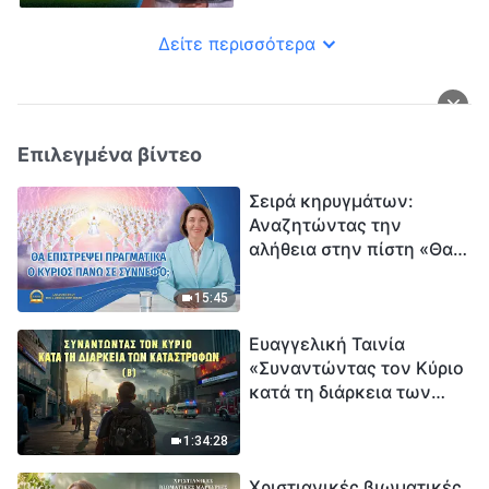
μεταφέρει ο Κύριος
κατευθείαν στη βασιλεία
Δείτε περισσότερα
Του όταν επιστρέψει;»
Επιλεγμένα βίντεο
Σειρά κηρυγμάτων:
Αναζητώντας την
αλήθεια στην πίστη «Θα
επιστρέψει πραγματικά ο
Κύριος πάνω σε
15:45
σύννεφο;»
Ευαγγελική Ταινία
«Συναντώντας τον Κύριο
κατά τη διάρκεια των
καταστροφών» (B) Η Γη
εισέρχεται σε μια
1:34:28
«περίοδο μαζικής
Χριστιανικές βιωματικές
εξαφάνισης». Οι