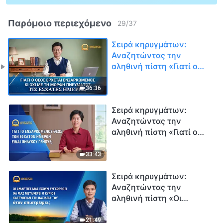
Παρόμοιο περιεχόμενο
29
/
37
Σειρά κηρυγμάτων:
Αναζητώντας την
αληθινή πίστη «Γιατί ο
Θεός έρχεται
ενσαρκωμένος κι όχι με
36:36
τη μορφή πνεύματος τις
έσχατες ημέρες;»
Σειρά κηρυγμάτων:
Αναζητώντας την
αληθινή πίστη «Γιατί ο
ενσαρκωμένος Θεός των
εσχάτων ημερών είναι
33:43
θηλυκού γένους;»
Σειρά κηρυγμάτων:
Αναζητώντας την
αληθινή πίστη «Οι
αμαρτίες μας έχουν
συγχωρεθεί θα μας
21:49