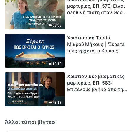
μαρτυρίες, ΕΠ. 570: Είναι
καταστροφές χτυπούν.
αληθινή πίστη στον Θεό
Ξεκινά η αντίστροφη
το να επιζητάς μόνο την
μέτρηση για την
απόλαυση της χάρης;
ανθρωπότητα. Έχεις βρει
53:58
τρόπο να επιβιώσεις;
Χριστιανική Ταινία
Μικρού Μήκους | "Ξέρετε
πώς έρχεται ο Κύριος;"
13:10
Χριστιανικές βιωματικές
μαρτυρίες, ΕΠ. 583:
Επιτέλους βγήκα από τη
σκιά της κατωτερότητας
48:13
Άλλοι τύποι βίντεο