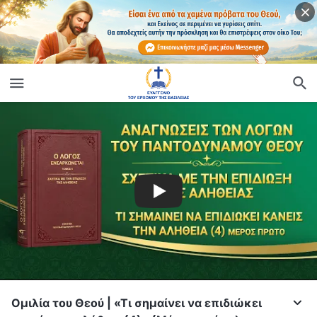
Ομιλία του Θεού | «Τι σημαίνει να επιδιώκει