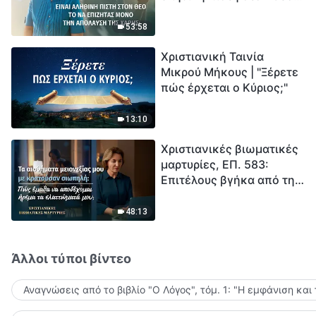
το να επιζητάς μόνο την
μέτρηση για την
απόλαυση της χάρης;
ανθρωπότητα. Έχεις βρει
53:58
τρόπο να επιβιώσεις;
Χριστιανική Ταινία
Μικρού Μήκους | "Ξέρετε
πώς έρχεται ο Κύριος;"
13:10
Χριστιανικές βιωματικές
μαρτυρίες, ΕΠ. 583:
Επιτέλους βγήκα από τη
σκιά της κατωτερότητας
48:13
Άλλοι τύποι βίντεο
Αναγνώσεις από το βιβλίο "Ο Λόγος", τόμ. 1: "Η εμφάνιση και