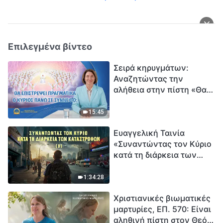
Επιλεγμένα βίντεο
Σειρά κηρυγμάτων:
Αναζητώντας την
αλήθεια στην πίστη «Θα
επιστρέψει πραγματικά ο
Κύριος πάνω σε
15:45
σύννεφο;»
Ευαγγελική Ταινία
«Συναντώντας τον Κύριο
κατά τη διάρκεια των
καταστροφών» (B) Η Γη
εισέρχεται σε μια
1:34:28
«περίοδο μαζικής
Χριστιανικές βιωματικές
εξαφάνισης». Οι
μαρτυρίες, ΕΠ. 570: Είναι
καταστροφές χτυπούν.
αληθινή πίστη στον Θεό
Ξεκινά η αντίστροφη