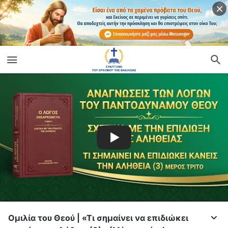
Ομιλία του Θεού | «Τι σημαίνει να επιδιώκει