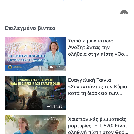
Επιλεγμένα βίντεο
Σειρά κηρυγμάτων:
Αναζητώντας την
αλήθεια στην πίστη «Θα
επιστρέψει πραγματικά ο
Κύριος πάνω σε
15:45
σύννεφο;»
Ευαγγελική Ταινία
«Συναντώντας τον Κύριο
κατά τη διάρκεια των
καταστροφών» (B) Η Γη
εισέρχεται σε μια
1:34:28
«περίοδο μαζικής
Χριστιανικές βιωματικές
εξαφάνισης». Οι
μαρτυρίες, ΕΠ. 570: Είναι
καταστροφές χτυπούν.
αληθινή πίστη στον Θεό
Ξεκινά η αντίστροφη