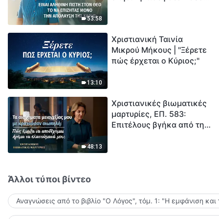
το να επιζητάς μόνο την
μέτρηση για την
απόλαυση της χάρης;
ανθρωπότητα. Έχεις βρει
53:58
τρόπο να επιβιώσεις;
Χριστιανική Ταινία
Μικρού Μήκους | "Ξέρετε
πώς έρχεται ο Κύριος;"
13:10
Χριστιανικές βιωματικές
μαρτυρίες, ΕΠ. 583:
Επιτέλους βγήκα από τη
σκιά της κατωτερότητας
48:13
Άλλοι τύποι βίντεο
Αναγνώσεις από το βιβλίο "Ο Λόγος", τόμ. 1: "Η εμφάνιση και