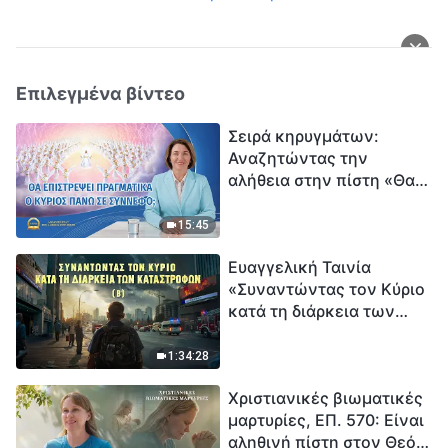
Επιλεγμένα βίντεο
Σειρά κηρυγμάτων:
Αναζητώντας την
αλήθεια στην πίστη «Θα
επιστρέψει πραγματικά ο
Κύριος πάνω σε
15:45
σύννεφο;»
Ευαγγελική Ταινία
«Συναντώντας τον Κύριο
κατά τη διάρκεια των
καταστροφών» (B) Η Γη
εισέρχεται σε μια
1:34:28
«περίοδο μαζικής
Χριστιανικές βιωματικές
εξαφάνισης». Οι
μαρτυρίες, ΕΠ. 570: Είναι
καταστροφές χτυπούν.
αληθινή πίστη στον Θεό
Ξεκινά η αντίστροφη