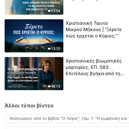
το να επιζητάς μόνο την
μέτρηση για την
απόλαυση της χάρης;
ανθρωπότητα. Έχεις βρει
53:58
τρόπο να επιβιώσεις;
Χριστιανική Ταινία
Μικρού Μήκους | "Ξέρετε
πώς έρχεται ο Κύριος;"
13:10
Χριστιανικές βιωματικές
μαρτυρίες, ΕΠ. 583:
Επιτέλους βγήκα από τη
σκιά της κατωτερότητας
48:13
Άλλοι τύποι βίντεο
Αναγνώσεις από το βιβλίο "Ο Λόγος", τόμ. 1: "Η εμφάνιση και