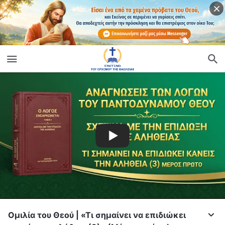
Ομιλία του Θεού | «Τι σημαίνει να επιδιώκει