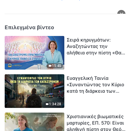
Επιλεγμένα βίντεο
Σειρά κηρυγμάτων:
Αναζητώντας την
αλήθεια στην πίστη «Θα
επιστρέψει πραγματικά ο
Κύριος πάνω σε
15:45
σύννεφο;»
Ευαγγελική Ταινία
«Συναντώντας τον Κύριο
κατά τη διάρκεια των
καταστροφών» (B) Η Γη
εισέρχεται σε μια
1:34:28
«περίοδο μαζικής
Χριστιανικές βιωματικές
εξαφάνισης». Οι
μαρτυρίες, ΕΠ. 570: Είναι
καταστροφές χτυπούν.
αληθινή πίστη στον Θεό
Ξεκινά η αντίστροφη