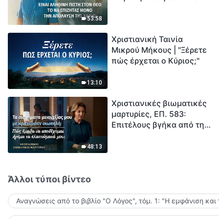
το να επιζητάς μόνο την
μέτρηση για την
απόλαυση της χάρης;
ανθρωπότητα. Έχεις βρει
53:58
τρόπο να επιβιώσεις;
Χριστιανική Ταινία
Μικρού Μήκους | "Ξέρετε
πώς έρχεται ο Κύριος;"
13:10
Χριστιανικές βιωματικές
μαρτυρίες, ΕΠ. 583:
Επιτέλους βγήκα από τη
σκιά της κατωτερότητας
48:13
Άλλοι τύποι βίντεο
Αναγνώσεις από το βιβλίο "Ο Λόγος", τόμ. 1: "Η εμφάνιση και