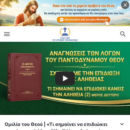
Ομιλία του Θεού | «Τι σημαίνει να επιδιώκει