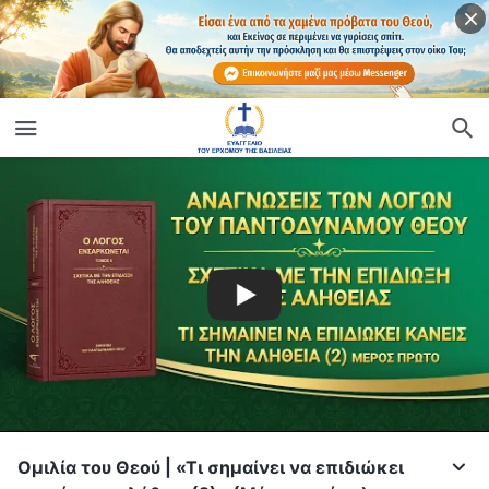
Ομιλία του Θεού | «Τι σημαίνει να επιδιώκει