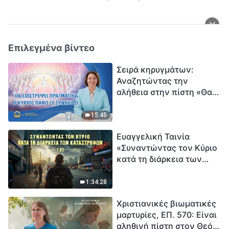
Επιλεγμένα βίντεο
Σειρά κηρυγμάτων:
Αναζητώντας την
αλήθεια στην πίστη «Θα
επιστρέψει πραγματικά ο
Κύριος πάνω σε
15:45
σύννεφο;»
Ευαγγελική Ταινία
«Συναντώντας τον Κύριο
κατά τη διάρκεια των
καταστροφών» (B) Η Γη
εισέρχεται σε μια
1:34:28
«περίοδο μαζικής
Χριστιανικές βιωματικές
εξαφάνισης». Οι
μαρτυρίες, ΕΠ. 570: Είναι
καταστροφές χτυπούν.
αληθινή πίστη στον Θεό
Ξεκινά η αντίστροφη