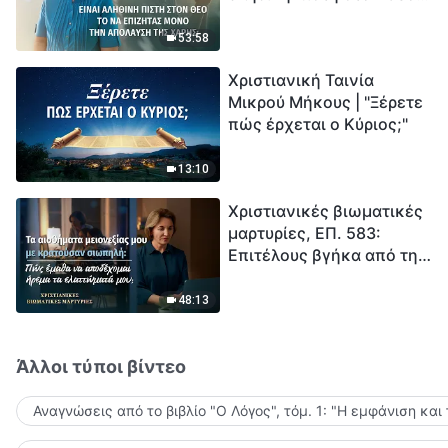
το να επιζητάς μόνο την
μέτρηση για την
απόλαυση της χάρης;
ανθρωπότητα. Έχεις βρει
53:58
τρόπο να επιβιώσεις;
Χριστιανική Ταινία
Μικρού Μήκους | "Ξέρετε
πώς έρχεται ο Κύριος;"
13:10
Χριστιανικές βιωματικές
μαρτυρίες, ΕΠ. 583:
Επιτέλους βγήκα από τη
σκιά της κατωτερότητας
48:13
Άλλοι τύποι βίντεο
Αναγνώσεις από το βιβλίο "Ο Λόγος", τόμ. 1: "Η εμφάνιση και