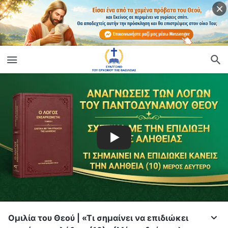
Ομιλία του Θεού | «Τι σημαίνει να επιδιώκει