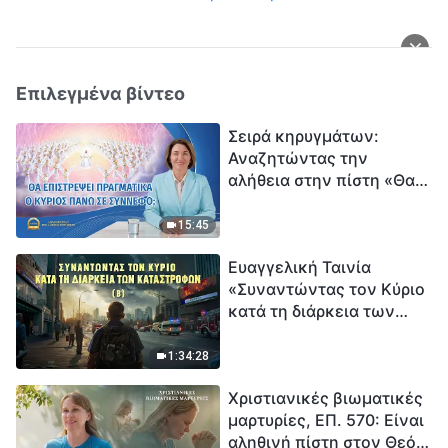
Επιλεγμένα βίντεο
Σειρά κηρυγμάτων:
Αναζητώντας την
αλήθεια στην πίστη «Θα
επιστρέψει πραγματικά ο
Κύριος πάνω σε
15:45
σύννεφο;»
Ευαγγελική Ταινία
«Συναντώντας τον Κύριο
κατά τη διάρκεια των
καταστροφών» (B) Η Γη
εισέρχεται σε μια
1:34:28
«περίοδο μαζικής
Χριστιανικές βιωματικές
εξαφάνισης». Οι
μαρτυρίες, ΕΠ. 570: Είναι
καταστροφές χτυπούν.
αληθινή πίστη στον Θεό
Ξεκινά η αντίστροφη