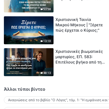
το να επιζητάς μόνο την
μέτρηση για την
απόλαυση της χάρης;
ανθρωπότητα. Έχεις βρει
53:58
τρόπο να επιβιώσεις;
Χριστιανική Ταινία
Μικρού Μήκους | "Ξέρετε
πώς έρχεται ο Κύριος;"
13:10
Χριστιανικές βιωματικές
μαρτυρίες, ΕΠ. 583:
Επιτέλους βγήκα από τη
σκιά της κατωτερότητας
48:13
Άλλοι τύποι βίντεο
Αναγνώσεις από το βιβλίο "Ο Λόγος", τόμ. 1: "Η εμφάνιση και