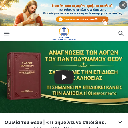
Ομιλία του Θεού | «Τι σημαίνει να επιδιώκει