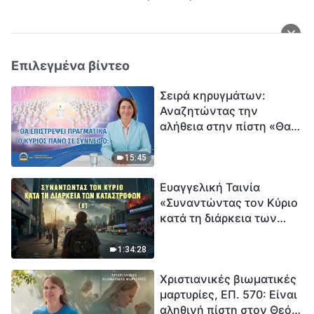
Επιλεγμένα βίντεο
Σειρά κηρυγμάτων:
Αναζητώντας την
αλήθεια στην πίστη «Θα
επιστρέψει πραγματικά ο
Κύριος πάνω σε
15:45
σύννεφο;»
Ευαγγελική Ταινία
«Συναντώντας τον Κύριο
κατά τη διάρκεια των
καταστροφών» (B) Η Γη
εισέρχεται σε μια
1:34:28
«περίοδο μαζικής
Χριστιανικές βιωματικές
εξαφάνισης». Οι
μαρτυρίες, ΕΠ. 570: Είναι
καταστροφές χτυπούν.
αληθινή πίστη στον Θεό
Ξεκινά η αντίστροφη