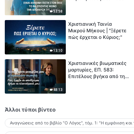
το να επιζητάς μόνο την
μέτρηση για την
απόλαυση της χάρης;
ανθρωπότητα. Έχεις βρει
53:58
τρόπο να επιβιώσεις;
Χριστιανική Ταινία
Μικρού Μήκους | "Ξέρετε
πώς έρχεται ο Κύριος;"
13:10
Χριστιανικές βιωματικές
μαρτυρίες, ΕΠ. 583:
Επιτέλους βγήκα από τη
σκιά της κατωτερότητας
48:13
Άλλοι τύποι βίντεο
Αναγνώσεις από το βιβλίο "Ο Λόγος", τόμ. 1: "Η εμφάνιση και