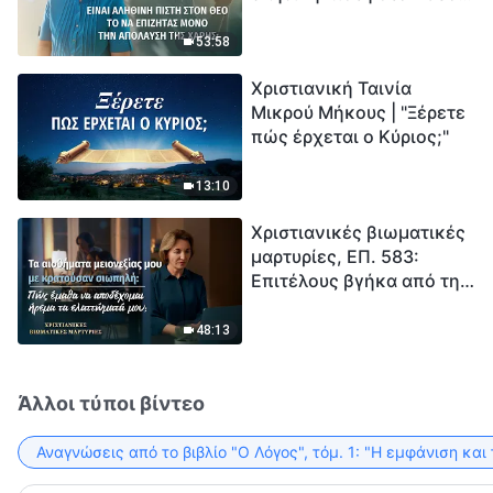
το να επιζητάς μόνο την
μέτρηση για την
απόλαυση της χάρης;
ανθρωπότητα. Έχεις βρει
53:58
τρόπο να επιβιώσεις;
Χριστιανική Ταινία
Μικρού Μήκους | "Ξέρετε
πώς έρχεται ο Κύριος;"
13:10
Χριστιανικές βιωματικές
μαρτυρίες, ΕΠ. 583:
Επιτέλους βγήκα από τη
σκιά της κατωτερότητας
48:13
Άλλοι τύποι βίντεο
Αναγνώσεις από το βιβλίο "Ο Λόγος", τόμ. 1: "Η εμφάνιση και