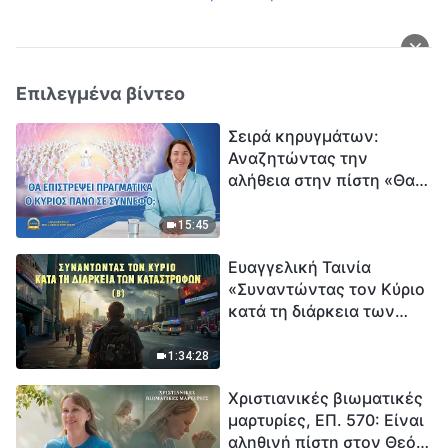
Επιλεγμένα βίντεο
Σειρά κηρυγμάτων:
Αναζητώντας την
αλήθεια στην πίστη «Θα
επιστρέψει πραγματικά ο
Κύριος πάνω σε
15:45
σύννεφο;»
Ευαγγελική Ταινία
«Συναντώντας τον Κύριο
κατά τη διάρκεια των
καταστροφών» (B) Η Γη
εισέρχεται σε μια
1:34:28
«περίοδο μαζικής
Χριστιανικές βιωματικές
εξαφάνισης». Οι
μαρτυρίες, ΕΠ. 570: Είναι
καταστροφές χτυπούν.
αληθινή πίστη στον Θεό
Ξεκινά η αντίστροφη