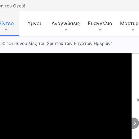
η του Θεού!
Βίντεο
Ύμνοι
Αναγνώσεις
Ευαγγέλιο
Μαρτυρ
. 3: "Οι συνομιλίες του Χριστού των Εσχάτων Ημερών"