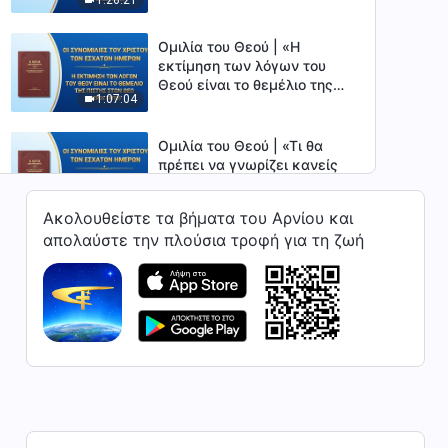
πίστης στον Θεό» (Μέρος
δεύτερο)
Ομιλία του Θεού | «Η
εκτίμηση των λόγων του
Θεού είναι το θεμέλιο της
1:07:04
πίστης στον Θεό» (Μέρος
τρίτο)
Ομιλία του Θεού | «Τι θα
πρέπει να γνωρίζει κανείς
για τη μεταμόρφωση της
50:07
διάθεσής του»
Ακολουθείστε τα βήματα του Αρνίου και
απολαύστε την πλούσια τροφή για τη ζωή
Ομιλία του Θεού | «Η
εκτίμηση των λόγων του
Θεού είναι το θεμέλιο της
1:11:14
πίστης στον Θεό» (Μέρος
τέταρτο)
Ομιλία του Θεού | «Πώς
περνά ο άνθρωπος στη νέα
εποχή» (Μέρος πρώτο)
45:04
Ομιλία του Θεού | «Πώς