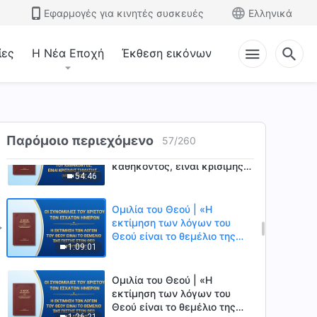
ορθή εκπλήρωση του
Εφαρμογές για κινητές συσκευές
Ελληνικά
καθήκοντος, είναι κρίσιμης
1:18:00
σημασίας η κατανόηση της
αλήθειας» (Μέρος πρώτο)
ίες
Η Νέα Εποχή
Έκθεση εικόνων
Ομιλία του Θεού | «Για την
ορθή εκπλήρωση του
καθήκοντος, είναι κρίσιμης
1:11:49
σημασίας η κατανόηση της
αλήθειας» (Μέρος δεύτερο)
Ομιλία του Θεού | «Για την
Παρόμοιο περιεχόμενο
57
/
260
ορθή εκπλήρωση του
καθήκοντος, είναι κρίσιμης
54:46
σημασίας η κατανόηση της
αλήθειας» (Μέρος τρίτο)
Ομιλία του Θεού | «Η
εκτίμηση των λόγων του
Θεού είναι το θεμέλιο της
1:09:01
πίστης στον Θεό» (Μέρος
πρώτο)
Ομιλία του Θεού | «Η
εκτίμηση των λόγων του
Θεού είναι το θεμέλιο της
1:26:21