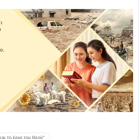
ι
υ
ε
ο.
και το έργο του Θεού"