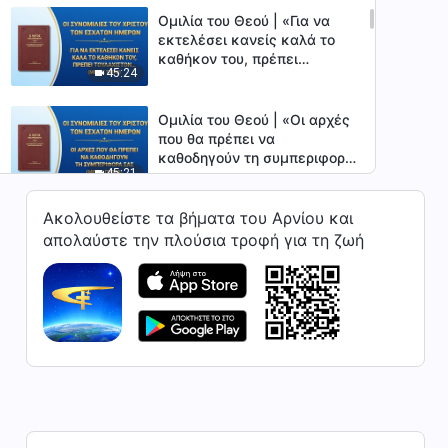
(Μέρος δεύτερο)
Ομιλία του Θεού | «Για να
εκτελέσει κανείς καλά το
καθήκον του, πρέπει
45:24
τουλάχιστον να έχει
συνείδηση και λογική»
(Μέρος τρίτο)
Ομιλία του Θεού | «Οι αρχές
που θα πρέπει να
καθοδηγούν τη συμπεριφορά
45:21
σας» (Μέρος πρώτο)
Ακολουθείστε τα βήματα του Αρνίου και
Ομιλία του Θεού | «Οι αρχές
που θα πρέπει να
απολαύστε την πλούσια τροφή για τη ζωή
καθοδηγούν τη συμπεριφορά
36:44
σας» (Μέρος δεύτερο)
Ομιλία του Θεού | «Μόνο
όσοι κατανοούν την αλήθεια
έχουν πνευματική
30:31
κατανόηση» (Μέρος πρώτο)
Ομιλία του Θεού | «Μόνο
όσοι κατανοούν την αλήθεια