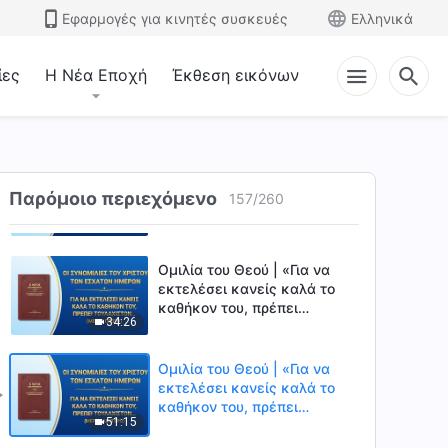
άνθρωπος απέναντι στον
Εφαρμογές για κινητές συσκευές
Ελληνικά
1:07:40
Θεό» (Μέρος τρίτο)
Ομιλία του Θεού | «Η σωστή
ίες
Η Νέα Εποχή
Έκθεση εικόνων
εκπλήρωση του καθήκοντος
απαιτεί αρμονική
35:06
συνεργασία» (Μέρος πρώτο)
Ομιλία του Θεού | «Η σωστή
εκπλήρωση του καθήκοντος
Παρόμοιο περιεχόμενο
157
/
260
απαιτεί αρμονική
40:30
συνεργασία» (Μέρος
δεύτερο)
Ομιλία του Θεού | «Για να
εκτελέσει κανείς καλά το
καθήκον του, πρέπει
34:26
τουλάχιστον να έχει
συνείδηση και λογική»
(Μέρος πρώτο)
Ομιλία του Θεού | «Για να
εκτελέσει κανείς καλά το
καθήκον του, πρέπει
51:15
τουλάχιστον να έχει
συνείδηση και λογική»