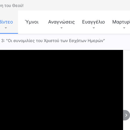
η του Θεού!
Βίντεο
Ύμνοι
Αναγνώσεις
Ευαγγέλιο
Μαρτυρ
. 3: "Οι συνομιλίες του Χριστού των Εσχάτων Ημερών"