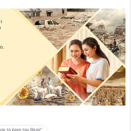
ι
υ
ε
ο.
και το έργο του Θεού"