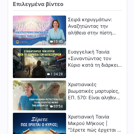
Επιλεγμένα βίντεο
Σειρά κηρυγμάτων:
Αναζητώντας την
αλήθεια στην πίστη
«Θα επιστρέψει
15:45
πραγματικά ο Κύριος
Ευαγγελική Ταινία
πάνω σε σύννεφο;»
«Συναντώντας τον
Κύριο κατά τη διάρκεια
των καταστροφών» (B)
1:34:28
Η Γη εισέρχεται σε μια
Χριστιανικές
«περίοδο μαζικής
βιωματικές μαρτυρίες,
εξαφάνισης». Οι
ΕΠ. 570: Είναι αληθινή
καταστροφές χτυπούν.
πίστη στον Θεό το να
Ξεκινά η αντίστροφη
53:58
επιζητάς μόνο την
μέτρηση για την
Χριστιανική Ταινία
απόλαυση της χάρης;
ανθρωπότητα. Έχεις
Μικρού Μήκους |
βρει τρόπο να
"Ξέρετε πώς έρχεται ο
επιβιώσεις;