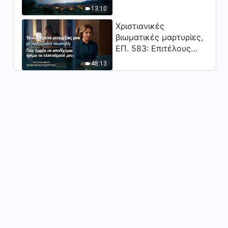
Κύριος;"
13:10
Χριστιανικές
βιωματικές μαρτυρίες,
ΕΠ. 583: Επιτέλους
βγήκα από τη σκιά της
48:13
κατωτερότητας