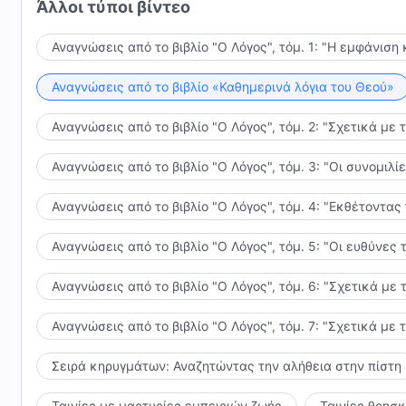
Άλλοι τύποι βίντεο
Κάθε μέθοδος εργασίας Του βοηθά τον άνθρωπο να Τ
ανθρώπου. Όποια μέθοδο εργασίας κι αν χρησιμοποιε
Αναγνώσεις από το βιβλίο "Ο Λόγος", τόμ. 1: "Η εμφάνιση 
τελείωση του ανθρώπου. Παρόλο που μια από τις με
μεγάλο χρονικό διάστημα, αυτό γίνεται για να ενισχ
Αναγνώσεις από το βιβλίο «Καθημερινά λόγια του Θεού»
πρέπει να έχετε αμφιβολίες μέσα σας. Αυτά είναι όλ
υπακούτε.
Αναγνώσεις από το βιβλίο "Ο Λόγος", τόμ. 2: "Σχετικά με 
Αναγνώσεις από το βιβλίο "Ο Λόγος", τόμ. 3: "Οι συνομι
Αναγνώσεις από το βιβλίο "Ο Λόγος", τόμ. 4: "Εκθέτοντας
Αναγνώσεις από το βιβλίο "Ο Λόγος", τόμ. 5: "Οι ευθύνε
Αναγνώσεις από το βιβλίο "Ο Λόγος", τόμ. 6: "Σχετικά με 
Αναγνώσεις από το βιβλίο "Ο Λόγος", τόμ. 7: "Σχετικά με 
Σειρά κηρυγμάτων: Αναζητώντας την αλήθεια στην πίστη
Ταινίες με μαρτυρίες εμπειριών ζωής
Ταινίες θρησ