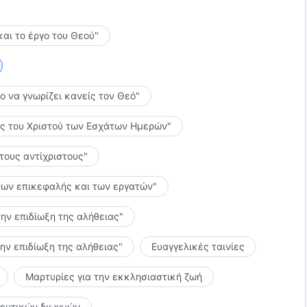
ον γνωρίσει και αποσκοπεί στην τελείωση του
ί, η καθεμιά τους αποσκοπεί στην ανάπτυξη και την
και το έργο του Θεού"
θόδους εργασίας Του μπορεί να διήρκεσε για πολύ
υθεί η πίστη του ανθρώπου σ’ Αυτόν. Συνεπώς, δεν θα
α τα στάδια του έργου του Θεού και πρέπει να τα
το να γνωρίζει κανείς τον Θεό"
λίες του Χριστού των Εσχάτων Ημερών"
 τους αντίχριστους"
ς των επικεφαλής και των εργατών"
την επιδίωξη της αλήθειας"
την επιδίωξη της αλήθειας"
Ευαγγελικές ταινίες
Μαρτυρίες για την εκκλησιαστική ζωή
κευτικών διωγμών