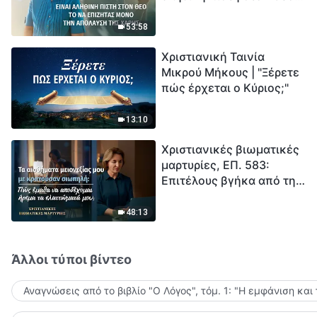
το να επιζητάς μόνο την
μέτρηση για την
απόλαυση της χάρης;
ανθρωπότητα. Έχεις βρει
53:58
τρόπο να επιβιώσεις;
Χριστιανική Ταινία
Μικρού Μήκους | "Ξέρετε
πώς έρχεται ο Κύριος;"
13:10
Χριστιανικές βιωματικές
μαρτυρίες, ΕΠ. 583:
Επιτέλους βγήκα από τη
σκιά της κατωτερότητας
48:13
Άλλοι τύποι βίντεο
Αναγνώσεις από το βιβλίο "Ο Λόγος", τόμ. 1: "Η εμφάνιση και