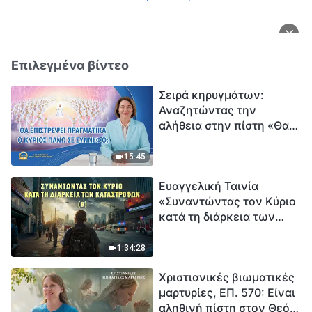
Επιλεγμένα βίντεο
Σειρά κηρυγμάτων:
Αναζητώντας την
αλήθεια στην πίστη «Θα
επιστρέψει πραγματικά ο
Κύριος πάνω σε
15:45
σύννεφο;»
Ευαγγελική Ταινία
«Συναντώντας τον Κύριο
κατά τη διάρκεια των
καταστροφών» (B) Η Γη
εισέρχεται σε μια
1:34:28
«περίοδο μαζικής
Χριστιανικές βιωματικές
εξαφάνισης». Οι
μαρτυρίες, ΕΠ. 570: Είναι
καταστροφές χτυπούν.
αληθινή πίστη στον Θεό
Ξεκινά η αντίστροφη