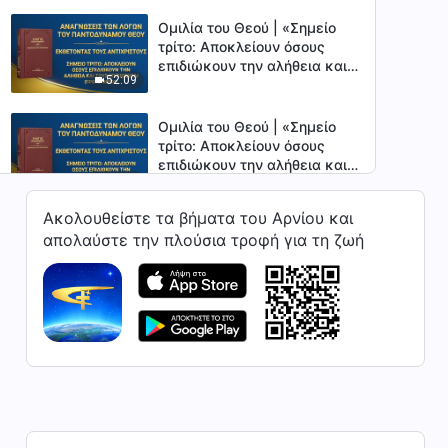
Ομιλία του Θεού | «Σημείο
τρίτο: Αποκλείουν όσους
επιδιώκουν την αλήθεια και
52:09
τους επιτίθενται» (Πρώτο
Μέρος)
Ομιλία του Θεού | «Σημείο
τρίτο: Αποκλείουν όσους
επιδιώκουν την αλήθεια και
54:22
τους επιτίθενται» (Δεύτερο
Μέρος)
Ακολουθείστε τα βήματα του Αρνίου και
Ομιλία του Θεού | «Σημείο
απολαύστε την πλούσια τροφή για τη ζωή
τέταρτο: Εξυμνούν τον εαυτό
τους και μαρτυρούν περί του
1:10:15
εαυτού τους» (Πρώτο Μέρος)
Ομιλία του Θεού | «Σημείο
τέταρτο: Εξυμνούν τον εαυτό
τους και μαρτυρούν περί του
1:02:34
εαυτού τους» (Δεύτερο
Μέρος)
Ομιλία του Θεού | «Σημείο
τέταρτο: Εξυμνούν τον εαυτό