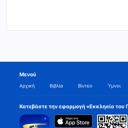
Μενού
Αρχική
Βιβλία
Βίντεο
Ύμνοι
Κατεβάστε την εφαρμογή «Εκκλησία του