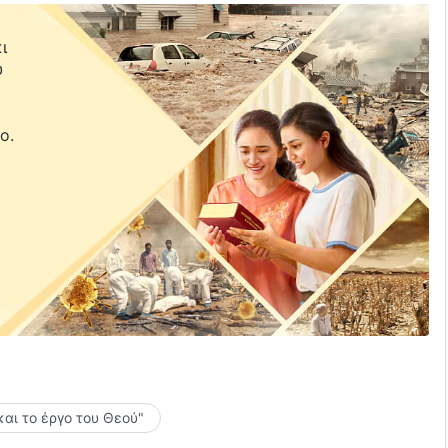
ι
υ
ε
ο.
και το έργο του Θεού"