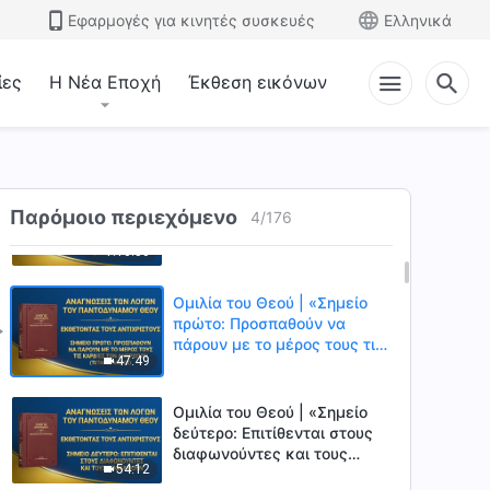
πάρουν με το μέρος τους τις
Εφαρμογές για κινητές συσκευές
Ελληνικά
1:02:26
καρδιές των ανθρώπων»
(Πρώτο Μέρος)
ίες
Η Νέα Εποχή
Έκθεση εικόνων
Ομιλία του Θεού | «Σημείο
πρώτο: Προσπαθούν να
πάρουν με το μέρος τους τις
57:12
καρδιές των ανθρώπων»
(Δεύτερο Μέρος)
Ομιλία του Θεού | «Σημείο
πρώτο: Προσπαθούν να
Παρόμοιο περιεχόμενο
4
/
176
πάρουν με το μέρος τους τις
1:16:50
καρδιές των ανθρώπων»
(Τρίτο Μέρος)
Ομιλία του Θεού | «Σημείο
πρώτο: Προσπαθούν να
πάρουν με το μέρος τους τις
47:49
καρδιές των ανθρώπων»
(Τέταρτο Μέρος)
Ομιλία του Θεού | «Σημείο
δεύτερο: Επιτίθενται στους
διαφωνούντες και τους
54:12
αποκλείουν»