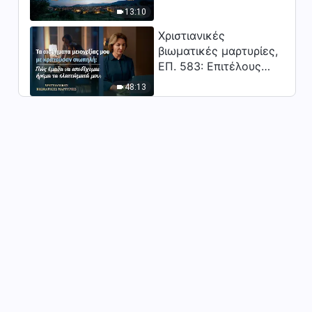
(Δεύτερο Μέρος)
Κύριος;"
13:10
Ομιλία του Θεού | «Σημείο
πέμπτο: Παραπλανούν,
Χριστιανικές
προσελκύουν, απειλούν και
βιωματικές μαρτυρίες,
1:06:10
ελέγχουν τους ανθρώπους»
ΕΠ. 583: Επιτέλους
(Τρίτο Μέρος)
βγήκα από τη σκιά της
Ομιλία του Θεού | «Σημείο
48:13
κατωτερότητας
πέμπτο: Παραπλανούν,
προσελκύουν, απειλούν και
51:15
ελέγχουν τους ανθρώπους»
(Τέταρτο Μέρος)
Ομιλία του Θεού | «Σημείο
πέμπτο: Παραπλανούν,
προσελκύουν, απειλούν και
55:55
ελέγχουν τους ανθρώπους»
(Πέμπτο Μέρος)
Ομιλία του Θεού | «Σημείο
πέμπτο: Παραπλανούν,
προσελκύουν, απειλούν και
1:03:20
ελέγχουν τους ανθρώπους»
(Έκτο Μέρος)
Ομιλία του Θεού | «Σημείο
έκτο: Συμπεριφέρονται με