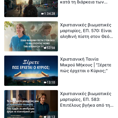
κατά τη διάρκεια των
καταστροφών» (B) Η Γη
εισέρχεται σε μια
1:34:28
«περίοδο μαζικής
Χριστιανικές βιωματικές
εξαφάνισης». Οι
μαρτυρίες, ΕΠ. 570: Είναι
καταστροφές χτυπούν.
αληθινή πίστη στον Θεό
Ξεκινά η αντίστροφη
το να επιζητάς μόνο την
μέτρηση για την
απόλαυση της χάρης;
ανθρωπότητα. Έχεις βρει
53:58
τρόπο να επιβιώσεις;
Χριστιανική Ταινία
Μικρού Μήκους | "Ξέρετε
πώς έρχεται ο Κύριος;"
13:10
Χριστιανικές βιωματικές
μαρτυρίες, ΕΠ. 583:
Επιτέλους βγήκα από τη
σκιά της κατωτερότητας
48:13