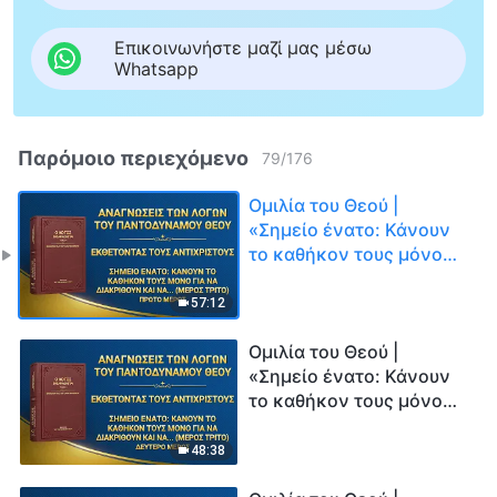
Επικοινωνήστε μαζί μας μέσω
Whatsapp
Παρόμοιο περιεχόμενο
79
/
176
Ομιλία του Θεού |
«Σημείο ένατο: Κάνουν
το καθήκον τους μόνο
για να διακριθούν και να
τροφοδοτήσουν τα δικά
57:12
τους συμφέροντα και
φιλοδοξίες· ποτέ δεν
Ομιλία του Θεού |
λαμβάνουν υπόψη τα
«Σημείο ένατο: Κάνουν
συμφέροντα του οίκου
το καθήκον τους μόνο
του Θεού, και μάλιστα
για να διακριθούν και να
ξεπουλάνε αυτά τα
τροφοδοτήσουν τα δικά
48:38
συμφέροντα με
τους συμφέροντα και