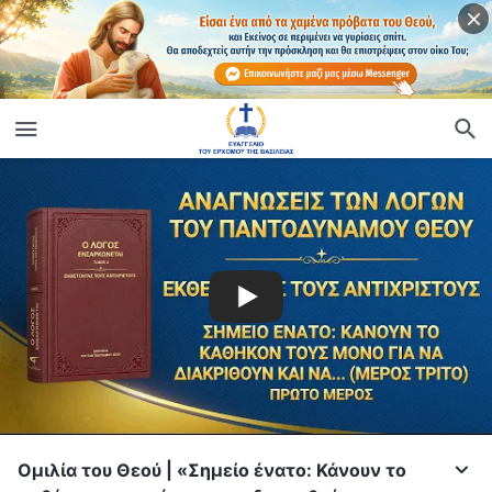
Ομιλία του Θεού | «Σημείο ένατο: Κάνουν το